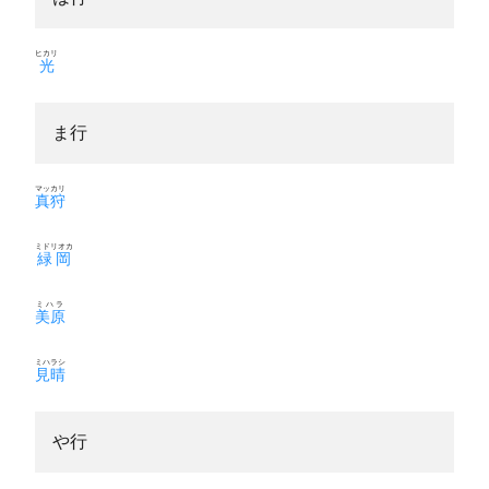
ヒカリ
光
ま行
マッカリ
真狩
ミドリオカ
緑岡
ミハラ
美原
ミハラシ
見晴
や行