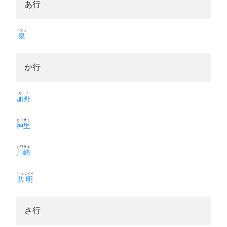
あ行
イズミ
泉
か行
カノ
加野
カミサト
神里
カワサキ
川崎
キョウメイ
共明
さ行