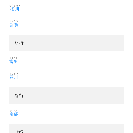
サクラガワ
桜川
シンヨウ
新陽
た行
トミサト
富里
トヨカワ
豊川
な行
ナンブ
南部
は行