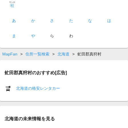
ヤシロ
社
あ
か
さ
た
な
は
ま
や
ら
わ
MapFan
>
住所一覧検索
>
北海道
>
虻田郡真狩村
虻田郡真狩村のおすすめ[広告]
北海道の格安レンタカー
北海道の未来情報を見る