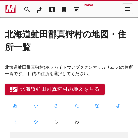
New!
menu
search
map
bookmark
event_note
北海道虻田郡真狩村の地図・住
所一覧
北海道虻田郡真狩村
(ホッカイドウアブタグンマッカリムラ)
の住所
一覧です。 目的の住所を選択してください。
北海道虻田郡真狩村の地図を見る
あ
か
さ
た
な
は
ま
や
ら
わ