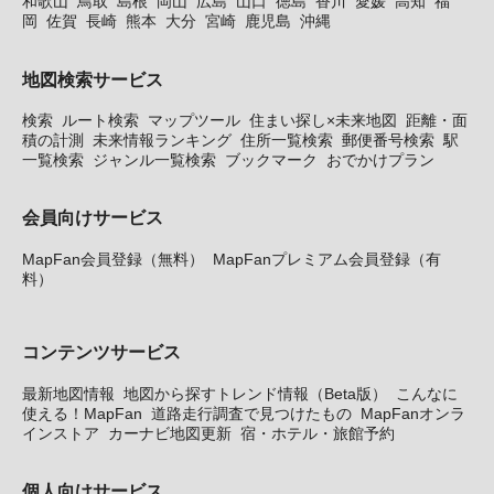
和歌山
鳥取
島根
岡山
広島
山口
徳島
香川
愛媛
高知
福
岡
佐賀
長崎
熊本
大分
宮崎
鹿児島
沖縄
地図検索サービス
検索
ルート検索
マップツール
住まい探し×未来地図
距離・面
積の計測
未来情報ランキング
住所一覧検索
郵便番号検索
駅
一覧検索
ジャンル一覧検索
ブックマーク
おでかけプラン
会員向けサービス
MapFan会員登録（無料）
MapFanプレミアム会員登録（有
料）
コンテンツサービス
最新地図情報
地図から探すトレンド情報（Beta版）
こんなに
使える！MapFan
道路走行調査で見つけたもの
MapFanオンラ
インストア
カーナビ地図更新
宿・ホテル・旅館予約
個人向けサービス