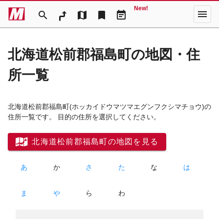
New!
menu
search
map
bookmark
event_note
北海道松前郡福島町の地図・住
所一覧
北海道松前郡福島町
(ホッカイドウマツマエグンフクシマチョウ)
の
住所一覧です。 目的の住所を選択してください。
北海道松前郡福島町の地図を見る
あ
か
さ
た
な
は
ま
や
ら
わ