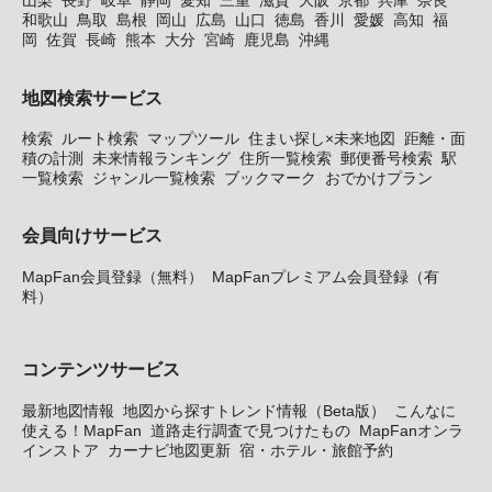
山梨
長野
岐阜
静岡
愛知
三重
滋賀
大阪
京都
兵庫
奈良
和歌山
鳥取
島根
岡山
広島
山口
徳島
香川
愛媛
高知
福
岡
佐賀
長崎
熊本
大分
宮崎
鹿児島
沖縄
地図検索サービス
検索
ルート検索
マップツール
住まい探し×未来地図
距離・面
積の計測
未来情報ランキング
住所一覧検索
郵便番号検索
駅
一覧検索
ジャンル一覧検索
ブックマーク
おでかけプラン
会員向けサービス
MapFan会員登録（無料）
MapFanプレミアム会員登録（有
料）
コンテンツサービス
最新地図情報
地図から探すトレンド情報（Beta版）
こんなに
使える！MapFan
道路走行調査で見つけたもの
MapFanオンラ
インストア
カーナビ地図更新
宿・ホテル・旅館予約