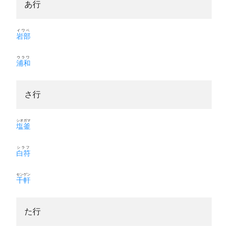
あ行
イワベ
岩部
ウラワ
浦和
さ行
シオガマ
塩釜
シラフ
白符
センゲン
千軒
た行