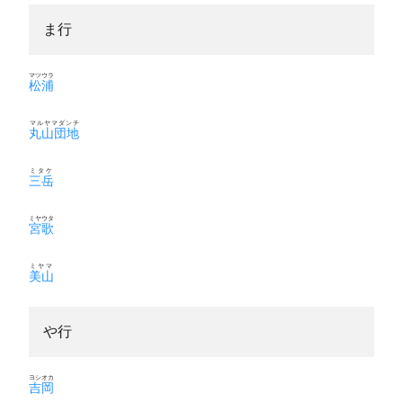
ま行
マツウラ
松浦
マルヤマダンチ
丸山団地
ミタケ
三岳
ミヤウタ
宮歌
ミヤマ
美山
や行
ヨシオカ
吉岡