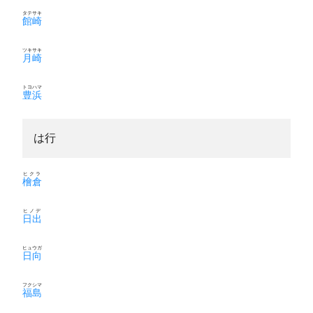
タテサキ
館崎
ツキサキ
月崎
トヨハマ
豊浜
は行
ヒクラ
檜倉
ヒノデ
日出
ヒュウガ
日向
フクシマ
福島