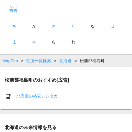
ヨシノ
吉野
あ
か
さ
た
な
は
ま
や
ら
わ
MapFan
>
住所一覧検索
>
北海道
>
松前郡福島町
松前郡福島町のおすすめ[広告]
北海道の格安レンタカー
北海道の未来情報を見る