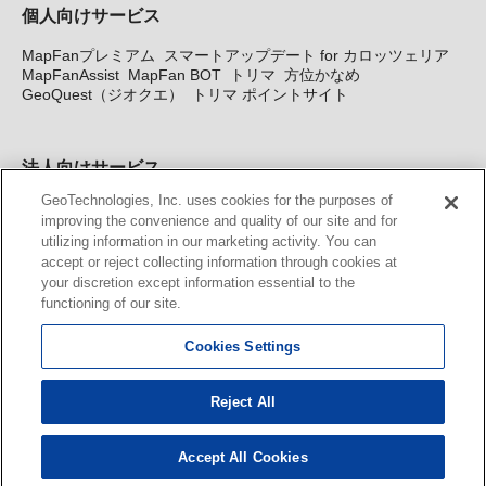
個人向けサービス
MapFanプレミアム
スマートアップデート for カロッツェリア
MapFanAssist
MapFan BOT
トリマ
方位かなめ
GeoQuest（ジオクエ）
トリマ ポイントサイト
法人向けサービス
GeoTechnologies, Inc. uses cookies for the purposes of
法人向け地図・位置情報サービス
WEBサイト・システム向け地
improving the convenience and quality of our site and for
図API
Windows PC向け地図開発キット
MapFan DB
住所確認
utilizing information in our marketing activity. You can
サービス
MAP WORLD+
トリマ広告
Geo-Research
スグロ
accept or reject collecting information through cookies at
ジ
your discretion except information essential to the
functioning of our site.
カーナビ地図更新サービス
Cookies Settings
MapFan スマートメンバーズ
カロッツェリア地図割プラス
KENWOOD MapFan Club
Reject All
Accept All Cookies
© GeoTechnologies, Inc.