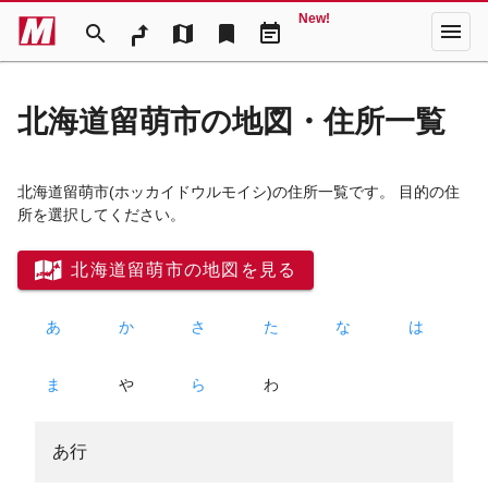
New!
menu
search
map
bookmark
event_note
北海道留萌市の地図・住所一覧
北海道留萌市
(ホッカイドウルモイシ)
の住所一覧です。 目的の住
所を選択してください。
北海道留萌市の地図を見る
あ
か
さ
た
な
は
ま
や
ら
わ
あ行