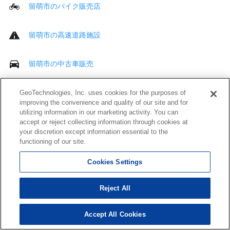
留萌市のバイク販売店
留萌市の高速道路施設
留萌市の中古車販売
留萌市の道の駅
GeoTechnologies, Inc. uses cookies for the purposes of
improving the convenience and quality of our site and for
utilizing information in our marketing activity. You can
留萌市のその他 車・交通
accept or reject collecting information through cookies at
your discretion except information essential to the
functioning of our site.
留萌市の病院
Cookies Settings
留萌市の歯科
Reject All
留萌市の接骨・鍼灸院
Accept All Cookies