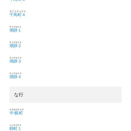
チドリチョウ４
千鳥町４
チョウセイ１
潮静１
チョウセイ２
潮静２
チョウセイ３
潮静３
チョウセイ４
潮静４
な行
ナカホロチョウ
中幌町
ニシキマチ１
錦町１