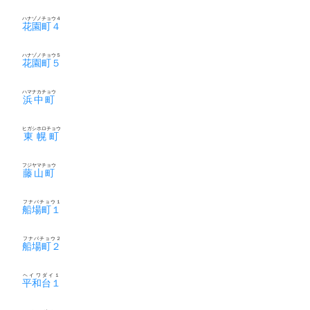
ハナゾノチョウ４
花園町４
ハナゾノチョウ５
花園町５
ハマナカチョウ
浜中町
ヒガシホロチョウ
東幌町
フジヤマチョウ
藤山町
フナバチョウ１
船場町１
フナバチョウ２
船場町２
ヘイワダイ１
平和台１