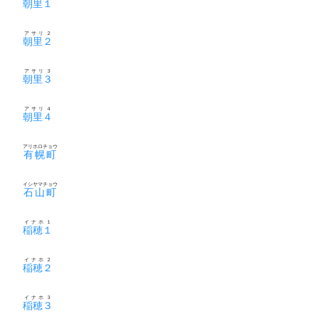
朝里１
アサリ２
朝里２
アサリ３
朝里３
アサリ４
朝里４
アリホロチョウ
有幌町
イシヤマチョウ
石山町
イナホ１
稲穂１
イナホ２
稲穂２
イナホ３
稲穂３