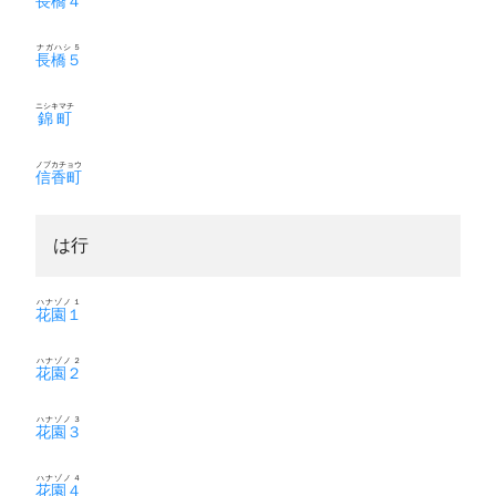
長橋４
ナガハシ５
長橋５
ニシキマチ
錦町
ノブカチョウ
信香町
は行
ハナゾノ１
花園１
ハナゾノ２
花園２
ハナゾノ３
花園３
ハナゾノ４
花園４