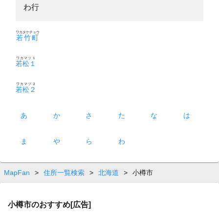
わ行
ワカタケチョウ
若竹町
ワカマツ１
若松１
ワカマツ２
若松２
あ
か
さ
た
な
は
ま
や
ら
わ
MapFan
>
住所一覧検索
>
北海道
>
小樽市
小樽市のおすすめ[広告]