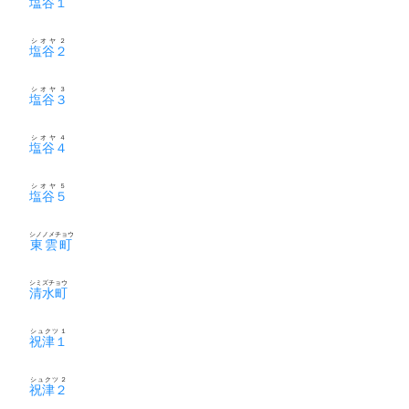
塩谷１
シオヤ２
塩谷２
シオヤ３
塩谷３
シオヤ４
塩谷４
シオヤ５
塩谷５
シノノメチョウ
東雲町
シミズチョウ
清水町
シュクツ１
祝津１
シュクツ２
祝津２