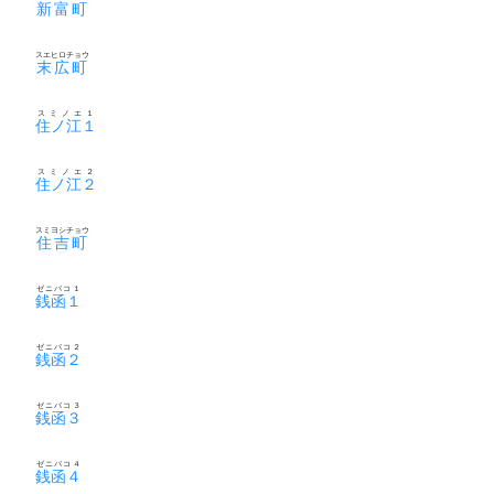
新富町
スエヒロチョウ
末広町
スミノエ１
住ノ江１
スミノエ２
住ノ江２
スミヨシチョウ
住吉町
ゼニバコ１
銭函１
ゼニバコ２
銭函２
ゼニバコ３
銭函３
ゼニバコ４
銭函４