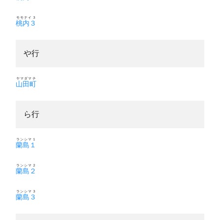
モモナイ３
桃内３
や行
ヤマダマチ
山田町
ら行
ランシマ１
蘭島１
ランシマ２
蘭島２
ランシマ３
蘭島３