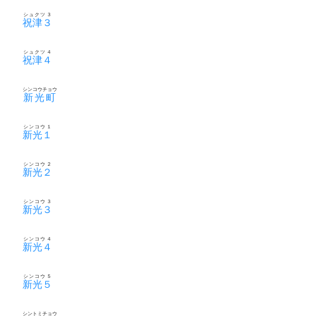
シュクツ３
祝津３
シュクツ４
祝津４
シンコウチョウ
新光町
シンコウ１
新光１
シンコウ２
新光２
シンコウ３
新光３
シンコウ４
新光４
シンコウ５
新光５
シントミチョウ