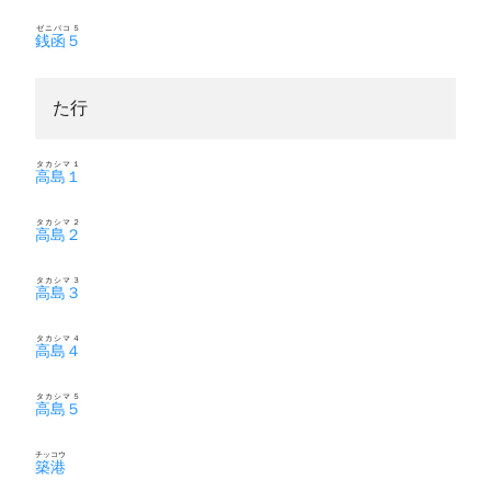
ゼニバコ５
銭函５
た行
タカシマ１
高島１
タカシマ２
高島２
タカシマ３
高島３
タカシマ４
高島４
タカシマ５
高島５
チッコウ
築港