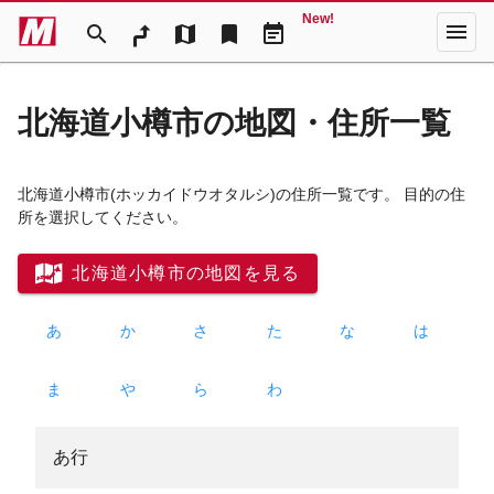
New!
menu
search
map
bookmark
event_note
北海道小樽市の地図・住所一覧
北海道小樽市
(ホッカイドウオタルシ)
の住所一覧です。 目的の住
所を選択してください。
北海道小樽市の地図を見る
あ
か
さ
た
な
は
ま
や
ら
わ
あ行