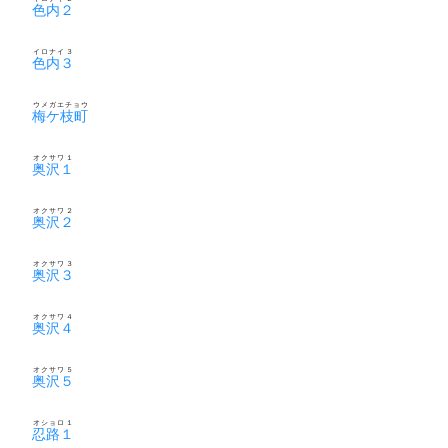
色内２
イロナイ３
色内３
ウメガエチョウ
梅ケ枝町
オクサワ１
奥沢１
オクサワ２
奥沢２
オクサワ３
奥沢３
オクサワ４
奥沢４
オクサワ５
奥沢５
オショロ１
忍路１