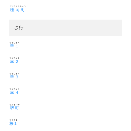
カツラオカチョウ
桂岡町
さ行
サイワイ１
幸１
サイワイ２
幸２
サイワイ３
幸３
サイワイ４
幸４
サカイマチ
堺町
サクラ１
桜１