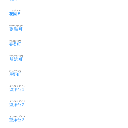
ハナゾノ５
花園５
ハリウスチョウ
張碓町
ハルカチョウ
春香町
フナハマチョウ
船浜町
ホシノチョウ
星野町
ボウヨウダイ１
望洋台１
ボウヨウダイ２
望洋台２
ボウヨウダイ３
望洋台３