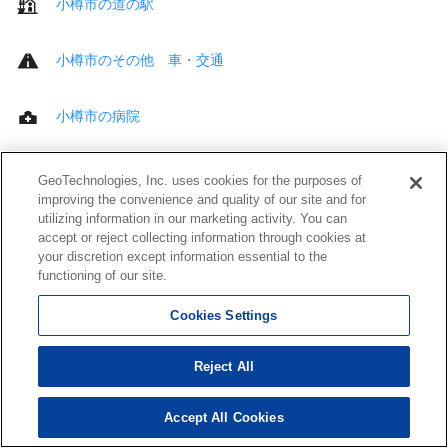
小樽市の道の駅
小樽市のその他 車・交通
小樽市の病院
小樽市の歯科
GeoTechnologies, Inc. uses cookies for the purposes of
improving the convenience and quality of our site and for
utilizing information in our marketing activity. You can
小樽市の接骨・鍼灸院
accept or reject collecting information through cookies at
your discretion except information essential to the
functioning of our site.
小樽市の介護・福祉サービス
Cookies Settings
小樽市のその他 医療・福祉
Reject All
小樽市のトイレ
Accept All Cookies