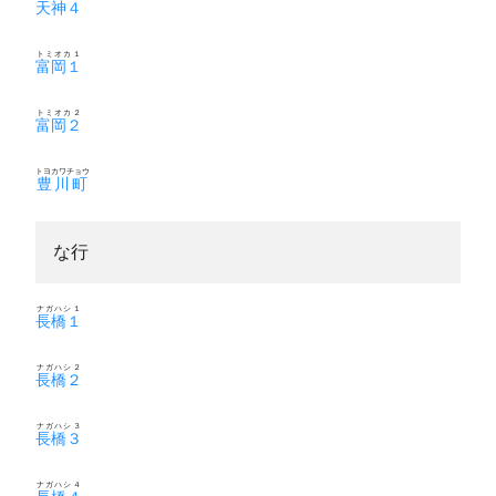
天神４
トミオカ１
富岡１
トミオカ２
富岡２
トヨカワチョウ
豊川町
な行
ナガハシ１
長橋１
ナガハシ２
長橋２
ナガハシ３
長橋３
ナガハシ４