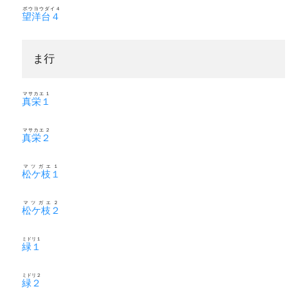
ボウヨウダイ４
望洋台４
ま行
マサカエ１
真栄１
マサカエ２
真栄２
マツガエ１
松ケ枝１
マツガエ２
松ケ枝２
ミドリ１
緑１
ミドリ２
緑２