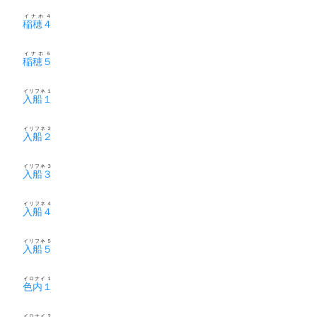
イナホ４
稲穂４
イナホ５
稲穂５
イリフネ１
入船１
イリフネ２
入船２
イリフネ３
入船３
イリフネ４
入船４
イリフネ５
入船５
イロナイ１
色内１
イロナイ２