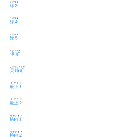
ミドリ３
緑３
ミドリ４
緑４
ミドリ５
緑５
ミナトマチ
港町
ミハラシチョウ
見晴町
モガミ１
最上１
モガミ２
最上２
モモナイ１
桃内１
モモナイ２
桃内２