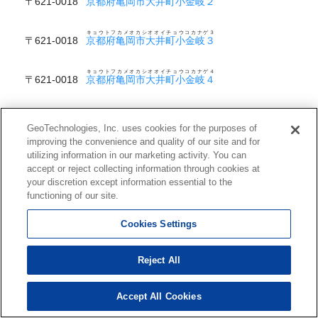
〒621-0018
京都府亀岡市大井町小金岐２
キョウトフカメオカシオオイチョウコカナゲ３
〒621-0018
京都府亀岡市大井町小金岐３
キョウトフカメオカシオオイチョウコカナゲ４
〒621-0018
京都府亀岡市大井町小金岐４
キョウトフカメオカシオオイチョウツチダオオシマ
〒621-0011
京都府亀岡市大井町土田大嶋
GeoTechnologies, Inc. uses cookies for the purposes of
improving the convenience and quality of our site and for
キョウトフカメオカシオオイチョウツチダキタジマ
utilizing information in our marketing activity. You can
〒621-0011
京都府亀岡市大井町土田北嶋
accept or reject collecting information through cookies at
your discretion except information essential to the
キョウトフカメオカシオオイチョウツチダキタダニ
functioning of our site.
〒621-0011
京都府亀岡市大井町土田北谷
Cookies Settings
キョウトフカメオカシオオイチョウツチダナカダニ
〒621-0011
京都府亀岡市大井町土田中谷
Reject All
キョウトフカメオカシオオイチョウツチダミナミダニ
〒621-0011
京都府亀岡市大井町土田南谷
Accept All Cookies
キョウトフカメオカシオオイチョウツチダ１
〒621-0011
京都府亀岡市大井町土田１