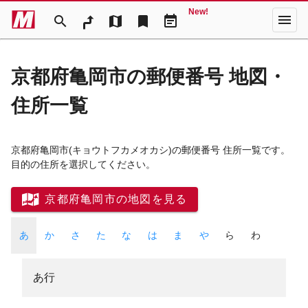
New!
menu
search
map
bookmark
event_note
京都府亀岡市の郵便番号 地図・
住所一覧
京都府亀岡市
(キョウトフカメオカシ)
の郵便番号 住所一覧です。
目的の住所を選択してください。
京都府亀岡市の地図を見る
あ
か
さ
た
な
は
ま
や
ら
わ
あ行