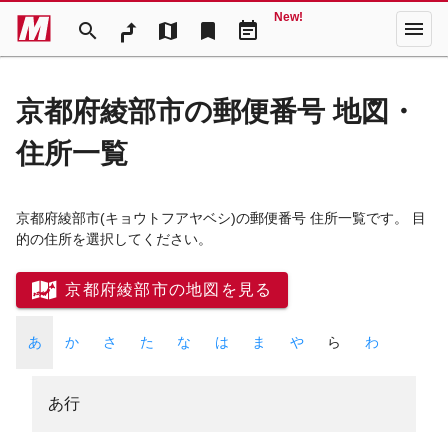
New!
menu
search
map
bookmark
event_note
京都府綾部市の郵便番号 地図・
住所一覧
京都府綾部市
(キョウトフアヤベシ)
の郵便番号 住所一覧です。 目
的の住所を選択してください。
京都府綾部市の地図を見る
あ
か
さ
た
な
は
ま
や
ら
わ
あ行