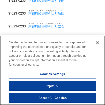
〒623-0233
京都府綾部市今田町下開
キョウトフアヤベシイマダチョウシンデン
〒623-0233
京都府綾部市今田町新田
キョウトフアヤベシイマダチョウタテイシ
〒623-0233
京都府綾部市今田町立石
キョウトフアヤベシイマダチョウチョウゲンイシ
〒623-0233
京都府綾部市今田町長源石
GeoTechnologies, Inc. uses cookies for the purposes of
improving the convenience and quality of our site and for
キョウトフアヤベシイマダチョウチョウゲンナ
utilizing information in our marketing activity. You can
〒623-0233
京都府綾部市今田町長源名
accept or reject collecting information through cookies at
your discretion except information essential to the
キョウトフアヤベシイマダチョウミコダ
functioning of our site.
〒623-0233
京都府綾部市今田町神子田
Cookies Settings
キョウトフアヤベシイマダチョウモトタテイシ
〒623-0233
京都府綾部市今田町元立石
Reject All
キョウトフアヤベシウエスギチョウ
〒623-0102
京都府綾部市上杉町
Accept All Cookies
キョウトフアヤベシウエスギチョウイエノタニ
〒623-0102
京都府綾部市上杉町家ノ谷