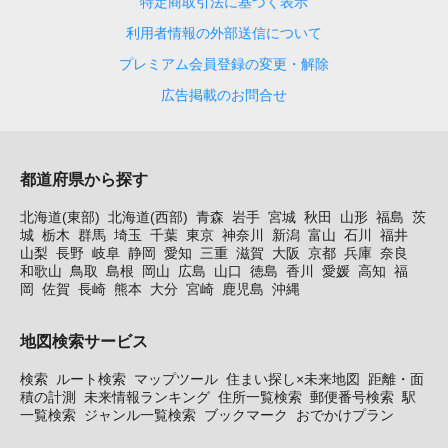
特定商取引法に基づく表示
利用者情報の外部送信について
プレミアム会員登録の変更・解除
広告掲載のお問合せ
都道府県から探す
北海道(東部)
北海道(西部)
青森
岩手
宮城
秋田
山形
福島
茨
城
栃木
群馬
埼玉
千葉
東京
神奈川
新潟
富山
石川
福井
山梨
長野
岐阜
静岡
愛知
三重
滋賀
大阪
京都
兵庫
奈良
和歌山
鳥取
島根
岡山
広島
山口
徳島
香川
愛媛
高知
福
岡
佐賀
長崎
熊本
大分
宮崎
鹿児島
沖縄
地図検索サービス
検索
ルート検索
マップツール
住まい探し×未来地図
距離・面
積の計測
未来情報ランキング
住所一覧検索
郵便番号検索
駅
一覧検索
ジャンル一覧検索
ブックマーク
おでかけプラン