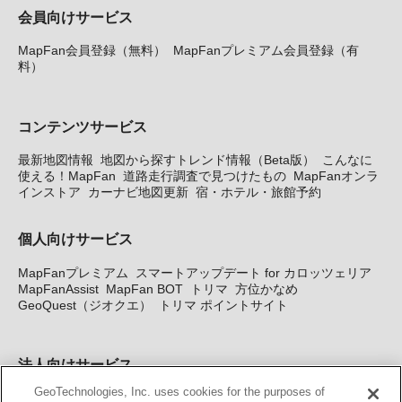
会員向けサービス
MapFan会員登録（無料）
MapFanプレミアム会員登録（有
料）
コンテンツサービス
最新地図情報
地図から探すトレンド情報（Beta版）
こんなに
使える！MapFan
道路走行調査で見つけたもの
MapFanオンラ
インストア
カーナビ地図更新
宿・ホテル・旅館予約
個人向けサービス
MapFanプレミアム
スマートアップデート for カロッツェリア
MapFanAssist
MapFan BOT
トリマ
方位かなめ
GeoQuest（ジオクエ）
トリマ ポイントサイト
法人向けサービス
GeoTechnologies, Inc. uses cookies for the purposes of
法人向け地図・位置情報サービス
WEBサイト・システム向け地