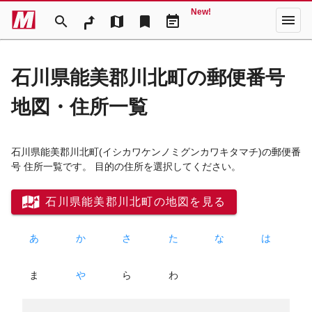
New!
menu
search
map
bookmark
event_note
石川県能美郡川北町の郵便番号
地図・住所一覧
石川県能美郡川北町
(イシカワケンノミグンカワキタマチ)
の郵便番
号 住所一覧です。 目的の住所を選択してください。
石川県能美郡川北町の地図を見る
あ
か
さ
た
な
は
ま
や
ら
わ