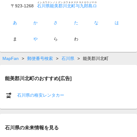
イシカワケンノミグンカワキタマチヨクロウジマロ
〒923-1268
石川県能美郡川北町与九郎島ロ
あ
か
さ
た
な
は
ま
や
ら
わ
MapFan
>
郵便番号検索
>
石川県
>
能美郡川北町
能美郡川北町のおすすめ[広告]
石川県の格安レンタカー
石川県の未来情報を見る