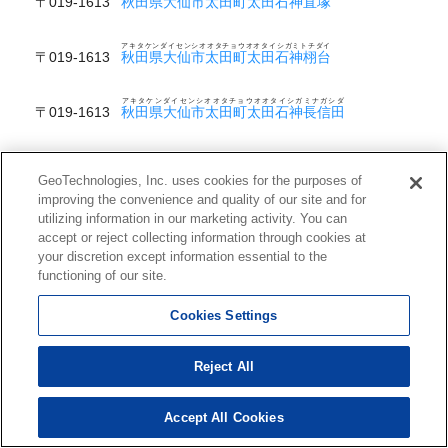
〒019-1613
秋田県大仙市太田町太田石神直塚
アキタケンダイセンシオオタチョウオオタイシガミトチダイ
〒019-1613
秋田県大仙市太田町太田石神栩台
アキタケンダイセンシオオタチョウオオタイシガミナガシダ
〒019-1613
秋田県大仙市太田町太田石神長信田
アキタケンダイセンシオオタチョウオオタイシガミフジワラ
〒019-1613
秋田県大仙市太田町太田石神藤原
GeoTechnologies, Inc. uses cookies for the purposes of
improving the convenience and quality of our site and for
アキタケンダイセンシオオタチョウオオタオオタ
utilizing information in our marketing activity. You can
〒019-1613
秋田県大仙市太田町太田太田
accept or reject collecting information through cookies at
your discretion except information essential to the
アキタケンダイセンシオオタチョウオオタカナイデンサクラギ
functioning of our site.
〒019-1613
秋田県大仙市太田町太田金井伝桜木
Cookies Settings
アキタケンダイセンシオオタチョウオオタカナイデンザワ
〒019-1613
秋田県大仙市太田町太田金井伝沢
Reject All
アキタケンダイセンシオオタチョウオオタカナイデンナカサト
〒019-1613
秋田県大仙市太田町太田金井伝中里
Accept All Cookies
アキタケンダイセンシオオタチョウオオタカナイデンヤマ
〒019-1613
秋田県大仙市太田町太田金井伝山