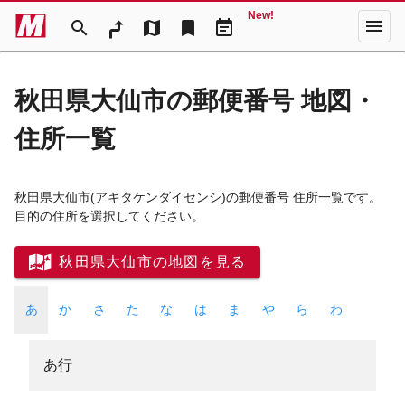
New!
menu
search
map
bookmark
event_note
秋田県大仙市の郵便番号 地図・
住所一覧
秋田県大仙市
(アキタケンダイセンシ)
の郵便番号 住所一覧です。
目的の住所を選択してください。
秋田県大仙市の地図を見る
あ
か
さ
た
な
は
ま
や
ら
わ
あ行