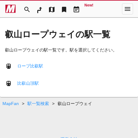
New!
menu
search
map
bookmark
event_note
叡山ロープウェイの駅一覧
叡山ロープウェイの駅一覧です。駅を選択してください。
ロープ比叡駅
比叡山頂駅
MapFan
>
駅一覧検索
>
叡山ロープウェイ