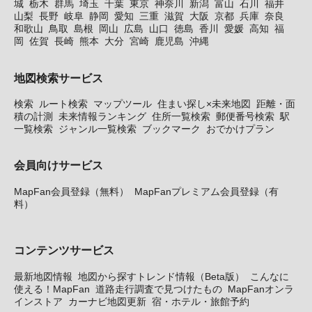
城
栃木
群馬
埼玉
千葉
東京
神奈川
新潟
富山
石川
福井
山梨
長野
岐阜
静岡
愛知
三重
滋賀
大阪
京都
兵庫
奈良
和歌山
鳥取
島根
岡山
広島
山口
徳島
香川
愛媛
高知
福
岡
佐賀
長崎
熊本
大分
宮崎
鹿児島
沖縄
地図検索サービス
検索
ルート検索
マップツール
住まい探し×未来地図
距離・面
積の計測
未来情報ランキング
住所一覧検索
郵便番号検索
駅
一覧検索
ジャンル一覧検索
ブックマーク
おでかけプラン
会員向けサービス
MapFan会員登録（無料）
MapFanプレミアム会員登録（有
料）
コンテンツサービス
最新地図情報
地図から探すトレンド情報（Beta版）
こんなに
使える！MapFan
道路走行調査で見つけたもの
MapFanオンラ
インストア
カーナビ地図更新
宿・ホテル・旅館予約