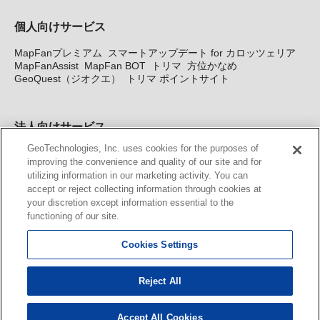
個人向けサービス
MapFanプレミアム
スマートアップデート for カロッツェリア
MapFanAssist
MapFan BOT
トリマ
方位かなめ
GeoQuest（ジオクエ）
トリマ ポイントサイト
法人向けサービス
GeoTechnologies, Inc. uses cookies for the purposes of
法人向け地図・位置情報サービス
WEBサイト・システム向け地
improving the convenience and quality of our site and for
図API
Windows PC向け地図開発キット
MapFan DB
住所確認
utilizing information in our marketing activity. You can
サービス
MAP WORLD+
トリマ広告
Geo-Research
スグロ
accept or reject collecting information through cookies at
ジ
your discretion except information essential to the
functioning of our site.
カーナビ地図更新サービス
Cookies Settings
MapFan スマートメンバーズ
カロッツェリア地図割プラス
KENWOOD MapFan Club
Reject All
Accept All Cookies