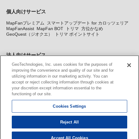
個人向けサービス
MapFanプレミアム
スマートアップデート for カロッツェリア
MapFanAssist
MapFan BOT
トリマ
方位かなめ
GeoQuest（ジオクエ）
トリマ ポイントサイト
法人向けサービス
GeoTechnologies, Inc. uses cookies for the purposes of
法人向け地図・位置情報サービス
WEBサイト・システム向け地
improving the convenience and quality of our site and for
図API
Windows PC向け地図開発キット
MapFan DB
住所確認
utilizing information in our marketing activity. You can
サービス
MAP WORLD+
トリマ広告
Geo-Research
スグロ
accept or reject collecting information through cookies at
ジ
your discretion except information essential to the
functioning of our site.
カーナビ地図更新サービス
Cookies Settings
MapFan スマートメンバーズ
カロッツェリア地図割プラス
KENWOOD MapFan Club
Reject All
Accept All Cookies