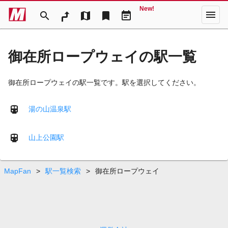
New!
menu
search
map
bookmark
event_note
御在所ロープウェイの駅一覧
御在所ロープウェイの駅一覧です。駅を選択してください。
湯の山温泉駅
山上公園駅
MapFan
>
駅一覧検索
>
御在所ロープウェイ