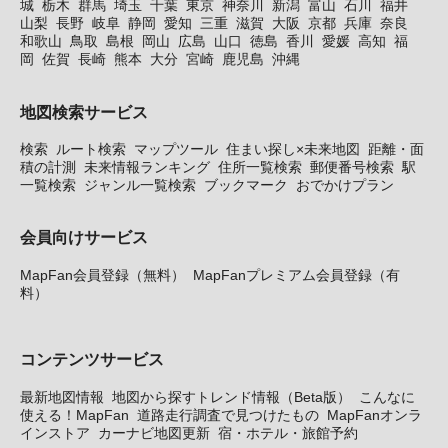
城
栃木
群馬
埼玉
千葉
東京
神奈川
新潟
富山
石川
福井
山梨
長野
岐阜
静岡
愛知
三重
滋賀
大阪
京都
兵庫
奈良
和歌山
鳥取
島根
岡山
広島
山口
徳島
香川
愛媛
高知
福
岡
佐賀
長崎
熊本
大分
宮崎
鹿児島
沖縄
地図検索サービス
検索
ルート検索
マップツール
住まい探し×未来地図
距離・面
積の計測
未来情報ランキング
住所一覧検索
郵便番号検索
駅
一覧検索
ジャンル一覧検索
ブックマーク
おでかけプラン
会員向けサービス
MapFan会員登録（無料）
MapFanプレミアム会員登録（有
料）
コンテンツサービス
最新地図情報
地図から探すトレンド情報（Beta版）
こんなに
使える！MapFan
道路走行調査で見つけたもの
MapFanオンラ
インストア
カーナビ地図更新
宿・ホテル・旅館予約