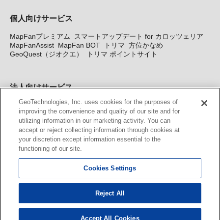
個人向けサービス
MapFanプレミアム
スマートアップデート for カロッツェリア
MapFanAssist
MapFan BOT
トリマ
方位かなめ
GeoQuest（ジオクエ）
トリマ ポイントサイト
法人向けサービス
GeoTechnologies, Inc. uses cookies for the purposes of
法人向け地図・位置情報サービス
WEBサイト・システム向け地
improving the convenience and quality of our site and for
図API
Windows PC向け地図開発キット
MapFan DB
住所確認
utilizing information in our marketing activity. You can
サービス
MAP WORLD+
トリマ広告
Geo-Research
スグロ
accept or reject collecting information through cookies at
ジ
your discretion except information essential to the
functioning of our site.
カーナビ地図更新サービス
Cookies Settings
MapFan スマートメンバーズ
カロッツェリア地図割プラス
KENWOOD MapFan Club
Reject All
Accept All Cookies