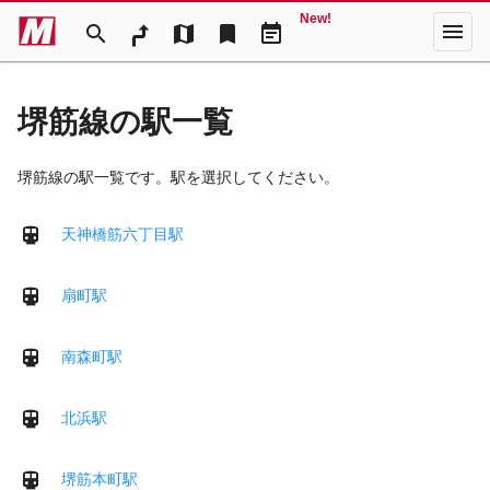
New!
menu
search
map
bookmark
event_note
堺筋線の駅一覧
堺筋線の駅一覧です。駅を選択してください。
天神橋筋六丁目駅
扇町駅
南森町駅
北浜駅
堺筋本町駅