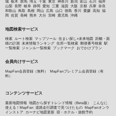
城
栃木
群馬
埼玉
千葉
東京
神奈川
新潟
富山
石川
福井
山梨
長野
岐阜
静岡
愛知
三重
滋賀
大阪
京都
兵庫
奈良
和歌山
鳥取
島根
岡山
広島
山口
徳島
香川
愛媛
高知
福
岡
佐賀
長崎
熊本
大分
宮崎
鹿児島
沖縄
地図検索サービス
検索
ルート検索
マップツール
住まい探し×未来地図
距離・面
積の計測
未来情報ランキング
住所一覧検索
郵便番号検索
駅
一覧検索
ジャンル一覧検索
ブックマーク
おでかけプラン
会員向けサービス
MapFan会員登録（無料）
MapFanプレミアム会員登録（有
料）
コンテンツサービス
最新地図情報
地図から探すトレンド情報（Beta版）
こんなに
使える！MapFan
道路走行調査で見つけたもの
MapFanオンラ
インストア
カーナビ地図更新
宿・ホテル・旅館予約