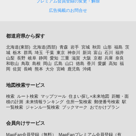
プレミアム会員登録の変更・解除
広告掲載のお問合せ
都道府県から探す
北海道(東部)
北海道(西部)
青森
岩手
宮城
秋田
山形
福島
茨
城
栃木
群馬
埼玉
千葉
東京
神奈川
新潟
富山
石川
福井
山梨
長野
岐阜
静岡
愛知
三重
滋賀
大阪
京都
兵庫
奈良
和歌山
鳥取
島根
岡山
広島
山口
徳島
香川
愛媛
高知
福
岡
佐賀
長崎
熊本
大分
宮崎
鹿児島
沖縄
地図検索サービス
検索
ルート検索
マップツール
住まい探し×未来地図
距離・面
積の計測
未来情報ランキング
住所一覧検索
郵便番号検索
駅
一覧検索
ジャンル一覧検索
ブックマーク
おでかけプラン
会員向けサービス
MapFan会員登録（無料）
MapFanプレミアム会員登録（有