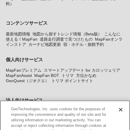
料）
コンテンツサービス
最新地図情報
地図から探すトレンド情報（Beta版）
こんなに
使える！MapFan
道路走行調査で見つけたもの
MapFanオンラ
インストア
カーナビ地図更新
宿・ホテル・旅館予約
個人向けサービス
MapFanプレミアム
スマートアップデート for カロッツェリア
MapFanAssist
MapFan BOT
トリマ
方位かなめ
GeoQuest（ジオクエ）
トリマ ポイントサイト
法人向けサービス
GeoTechnologies, Inc. uses cookies for the purposes of
法人向け地図・位置情報サービス
WEBサイト・システム向け地
improving the convenience and quality of our site and for
図API
Windows PC向け地図開発キット
MapFan DB
住所確認
utilizing information in our marketing activity. You can
サービス
MAP WORLD+
トリマ広告
Geo-Research
スグロ
accept or reject collecting information through cookies at
ジ