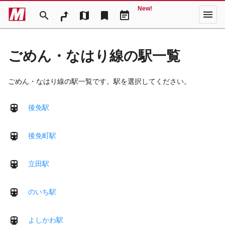
New!
menu
search
map
bookmark
event_note
ごめん・なはり線の駅一覧
ごめん・なはり線の駅一覧です。駅を選択してください。
後免駅
後免町駅
立田駅
のいち駅
よしかわ駅