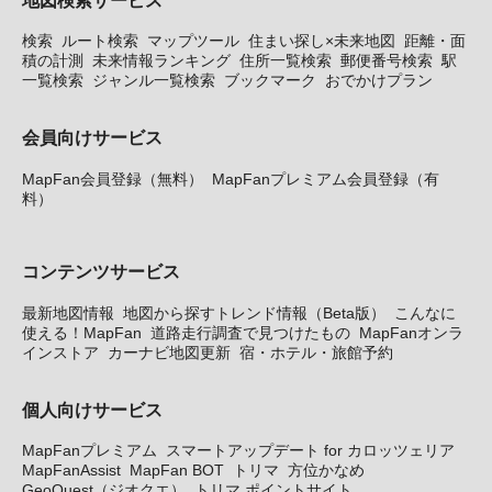
検索
ルート検索
マップツール
住まい探し×未来地図
距離・面
積の計測
未来情報ランキング
住所一覧検索
郵便番号検索
駅
一覧検索
ジャンル一覧検索
ブックマーク
おでかけプラン
会員向けサービス
MapFan会員登録（無料）
MapFanプレミアム会員登録（有
料）
コンテンツサービス
最新地図情報
地図から探すトレンド情報（Beta版）
こんなに
使える！MapFan
道路走行調査で見つけたもの
MapFanオンラ
インストア
カーナビ地図更新
宿・ホテル・旅館予約
個人向けサービス
MapFanプレミアム
スマートアップデート for カロッツェリア
MapFanAssist
MapFan BOT
トリマ
方位かなめ
GeoQuest（ジオクエ）
トリマ ポイントサイト