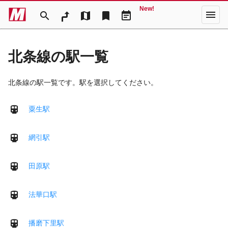
New!
menu
search
map
bookmark
event_note
北条線の駅一覧
北条線の駅一覧です。駅を選択してください。
粟生駅
網引駅
田原駅
法華口駅
播磨下里駅