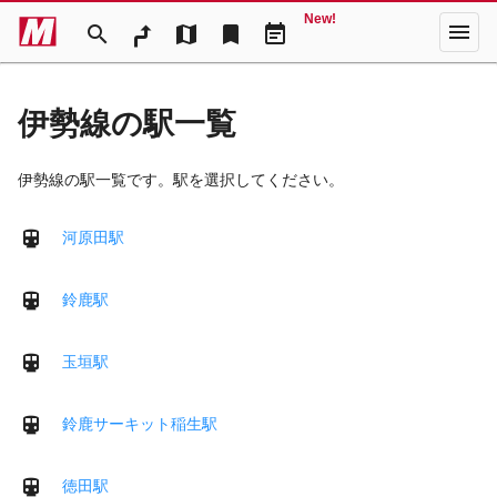
New!
menu
search
map
bookmark
event_note
伊勢線の駅一覧
伊勢線の駅一覧です。駅を選択してください。
河原田駅
鈴鹿駅
玉垣駅
鈴鹿サーキット稲生駅
徳田駅