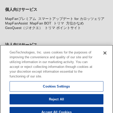
個人向けサービス
MapFanプレミアム
スマートアップデート for カロッツェリア
MapFanAssist
MapFan BOT
トリマ
方位かなめ
GeoQuest（ジオクエ）
トリマ ポイントサイト
法人向けサービス
GeoTechnologies, Inc. uses cookies for the purposes of
法人向け地図・位置情報サービス
WEBサイト・システム向け地
improving the convenience and quality of our site and for
図API
Windows PC向け地図開発キット
MapFan DB
住所確認
utilizing information in our marketing activity. You can
サービス
MAP WORLD+
トリマ広告
Geo-Research
スグロ
accept or reject collecting information through cookies at
ジ
your discretion except information essential to the
functioning of our site.
カーナビ地図更新サービス
Cookies Settings
MapFan スマートメンバーズ
カロッツェリア地図割プラス
KENWOOD MapFan Club
Reject All
Accept All Cookies