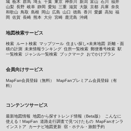
城
栃木
群馬
埼玉
千葉
東京
神奈川
新潟
富山
石川
福井
山梨
長野
岐阜
静岡
愛知
三重
滋賀
大阪
京都
兵庫
奈良
和歌山
鳥取
島根
岡山
広島
山口
徳島
香川
愛媛
高知
福
岡
佐賀
長崎
熊本
大分
宮崎
鹿児島
沖縄
地図検索サービス
検索
ルート検索
マップツール
住まい探し×未来地図
距離・面
積の計測
未来情報ランキング
住所一覧検索
郵便番号検索
駅
一覧検索
ジャンル一覧検索
ブックマーク
おでかけプラン
会員向けサービス
MapFan会員登録（無料）
MapFanプレミアム会員登録（有
料）
コンテンツサービス
最新地図情報
地図から探すトレンド情報（Beta版）
こんなに
使える！MapFan
道路走行調査で見つけたもの
MapFanオンラ
インストア
カーナビ地図更新
宿・ホテル・旅館予約