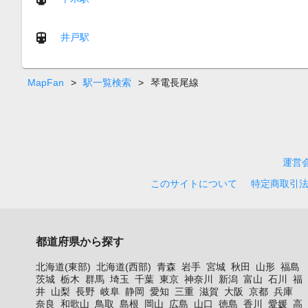
井戸駅
MapFan
>
駅一覧検索
>
琴電長尾線
運営
このサイトについて
特定商取引
都道府県から探す
北海道(東部)
北海道(西部)
青森
岩手
宮城
秋田
山形
福島
茨城
栃木
群馬
埼玉
千葉
東京
神奈川
新潟
富山
石川
福
井
山梨
長野
岐阜
静岡
愛知
三重
滋賀
大阪
京都
兵庫
奈良
和歌山
鳥取
島根
岡山
広島
山口
徳島
香川
愛媛
高