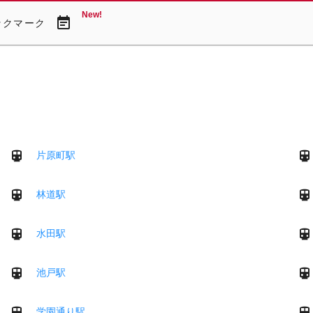
New!
event_note
ックマーク
片原町駅
林道駅
水田駅
池戸駅
学園通り駅