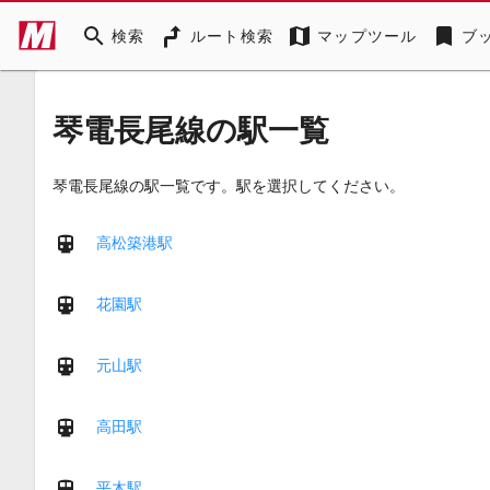
search
map
bookmark
検索
ルート検索
マップツール
ブ
琴電長尾線の駅一覧
琴電長尾線の駅一覧です。駅を選択してください。
高松築港駅
花園駅
元山駅
高田駅
平木駅