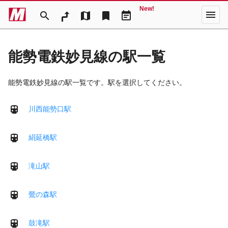
New!
menu
search
map
bookmark
event_note
能勢電鉄妙見線の駅一覧
能勢電鉄妙見線の駅一覧です。駅を選択してください。
川西能勢口駅
絹延橋駅
滝山駅
鶯の森駅
鼓滝駅