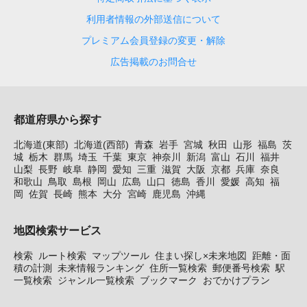
利用者情報の外部送信について
プレミアム会員登録の変更・解除
広告掲載のお問合せ
都道府県から探す
北海道(東部)
北海道(西部)
青森
岩手
宮城
秋田
山形
福島
茨
城
栃木
群馬
埼玉
千葉
東京
神奈川
新潟
富山
石川
福井
山梨
長野
岐阜
静岡
愛知
三重
滋賀
大阪
京都
兵庫
奈良
和歌山
鳥取
島根
岡山
広島
山口
徳島
香川
愛媛
高知
福
岡
佐賀
長崎
熊本
大分
宮崎
鹿児島
沖縄
地図検索サービス
検索
ルート検索
マップツール
住まい探し×未来地図
距離・面
積の計測
未来情報ランキング
住所一覧検索
郵便番号検索
駅
一覧検索
ジャンル一覧検索
ブックマーク
おでかけプラン