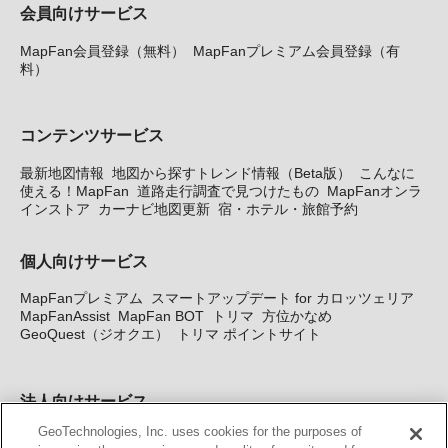
会員向けサービス
MapFan会員登録（無料）
MapFanプレミアム会員登録（有
料）
コンテンツサービス
最新地図情報
地図から探すトレンド情報（Beta版）
こんなに
使える！MapFan
道路走行調査で見つけたもの
MapFanオンラ
インストア
カーナビ地図更新
宿・ホテル・旅館予約
個人向けサービス
MapFanプレミアム
スマートアップデート for カロッツェリア
MapFanAssist
MapFan BOT
トリマ
方位かなめ
GeoQuest（ジオクエ）
トリマ ポイントサイト
法人向けサービス
GeoTechnologies, Inc. uses cookies for the purposes of
法人向け地図・位置情報サービス
WEBサイト・システム向け地