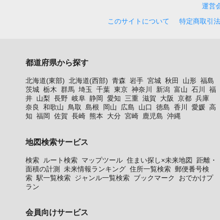
運営
このサイトについて
特定商取引
都道府県から探す
北海道(東部)
北海道(西部)
青森
岩手
宮城
秋田
山形
福島
茨城
栃木
群馬
埼玉
千葉
東京
神奈川
新潟
富山
石川
福
井
山梨
長野
岐阜
静岡
愛知
三重
滋賀
大阪
京都
兵庫
奈良
和歌山
鳥取
島根
岡山
広島
山口
徳島
香川
愛媛
高
知
福岡
佐賀
長崎
熊本
大分
宮崎
鹿児島
沖縄
地図検索サービス
検索
ルート検索
マップツール
住まい探し×未来地図
距離・
面積の計測
未来情報ランキング
住所一覧検索
郵便番号検
索
駅一覧検索
ジャンル一覧検索
ブックマーク
おでかけプ
ラン
会員向けサービス