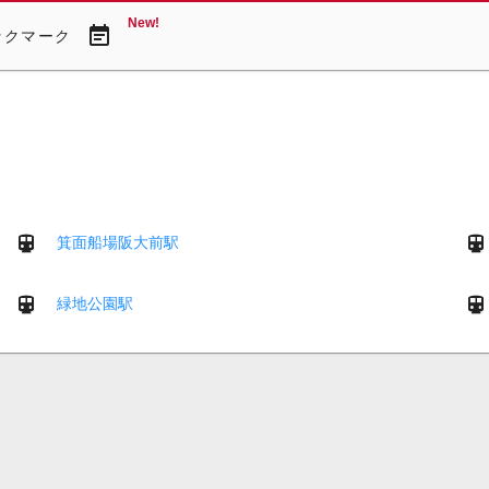
New!
event_note
ックマーク
箕面船場阪大前駅
緑地公園駅