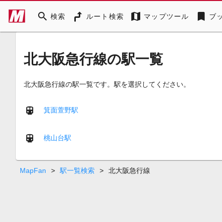
search
map
bookmark
検索
ルート検索
マップツール
ブ
北大阪急行線の駅一覧
北大阪急行線の駅一覧です。駅を選択してください。
箕面萱野駅
桃山台駅
MapFan
>
駅一覧検索
>
北大阪急行線