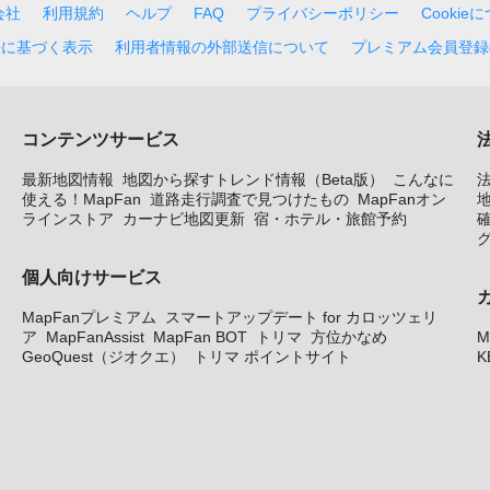
会社
利用規約
ヘルプ
FAQ
プライバシーポリシー
Cookie
法に基づく表示
利用者情報の外部送信について
プレミアム会員登録
コンテンツサービス
最新地図情報
地図から探すトレンド情報（Beta版）
こんなに
使える！MapFan
道路走行調査で見つけたもの
MapFanオン
地
ラインストア
カーナビ地図更新
宿・ホテル・旅館予約
個人向けサービス
MapFanプレミアム
スマートアップデート for カロッツェリ
ア
MapFanAssist
MapFan BOT
トリマ
方位かなめ
M
GeoQuest（ジオクエ）
トリマ ポイントサイト
K