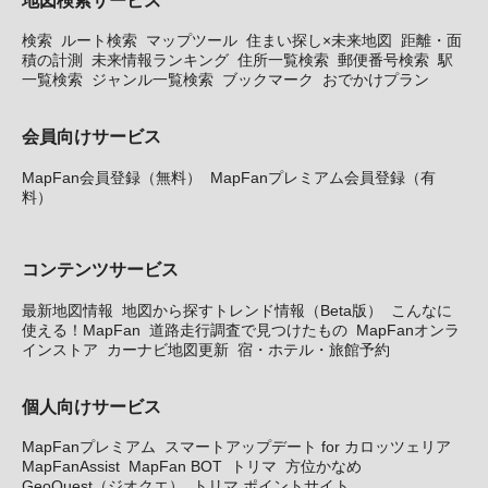
検索
ルート検索
マップツール
住まい探し×未来地図
距離・面
積の計測
未来情報ランキング
住所一覧検索
郵便番号検索
駅
一覧検索
ジャンル一覧検索
ブックマーク
おでかけプラン
会員向けサービス
MapFan会員登録（無料）
MapFanプレミアム会員登録（有
料）
コンテンツサービス
最新地図情報
地図から探すトレンド情報（Beta版）
こんなに
使える！MapFan
道路走行調査で見つけたもの
MapFanオンラ
インストア
カーナビ地図更新
宿・ホテル・旅館予約
個人向けサービス
MapFanプレミアム
スマートアップデート for カロッツェリア
MapFanAssist
MapFan BOT
トリマ
方位かなめ
GeoQuest（ジオクエ）
トリマ ポイントサイト