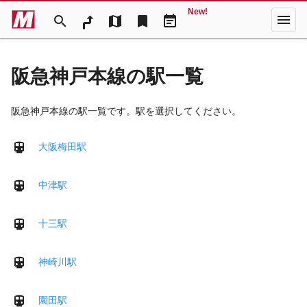
New!
menu
search
map
bookmark
event_note
阪急神戸本線の駅一覧
阪急神戸本線の駅一覧です。駅を選択してください。
大阪梅田駅
中津駅
十三駅
神崎川駅
園田駅