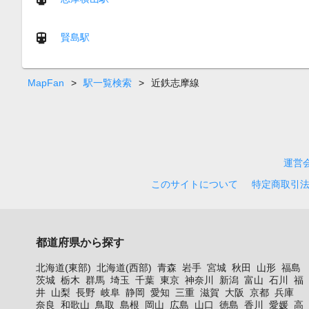
賢島駅
MapFan
>
駅一覧検索
>
近鉄志摩線
運営
このサイトについて
特定商取引
都道府県から探す
北海道(東部)
北海道(西部)
青森
岩手
宮城
秋田
山形
福島
茨城
栃木
群馬
埼玉
千葉
東京
神奈川
新潟
富山
石川
福
井
山梨
長野
岐阜
静岡
愛知
三重
滋賀
大阪
京都
兵庫
奈良
和歌山
鳥取
島根
岡山
広島
山口
徳島
香川
愛媛
高