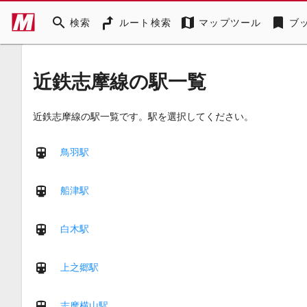
search
map
bookmark
検索
ルート検索
マップツール
ブ
近鉄志摩線の駅一覧
近鉄志摩線の駅一覧です。駅を選択してください。
鳥羽駅
船津駅
白木駅
上之郷駅
志摩横山駅