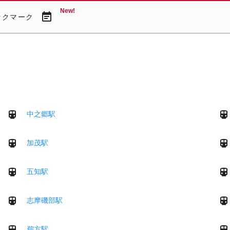
New!
event_note
ックマーク
中之郷駅
加茂駅
五知駅
志摩磯部駅
鵜方駅