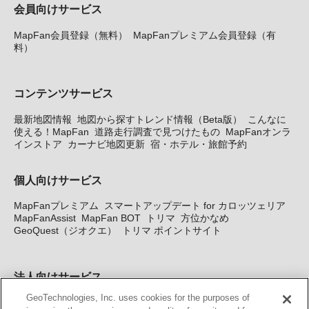
会員向けサービス
MapFan会員登録（無料）
MapFanプレミアム会員登録（有
料）
コンテンツサービス
最新地図情報
地図から探すトレンド情報（Beta版）
こんなに
使える！MapFan
道路走行調査で見つけたもの
MapFanオンラ
インストア
カーナビ地図更新
宿・ホテル・旅館予約
個人向けサービス
MapFanプレミアム
スマートアップデート for カロッツェリア
MapFanAssist
MapFan BOT
トリマ
方位かなめ
GeoQuest（ジオクエ）
トリマ ポイントサイト
法人向けサービス
GeoTechnologies, Inc. uses cookies for the purposes of
法人向け地図・位置情報サービス
WEBサイト・システム向け地