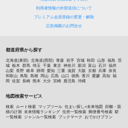
利用者情報の外部送信について
プレミアム会員登録の変更・解除
広告掲載のお問合せ
都道府県から探す
北海道(東部)
北海道(西部)
青森
岩手
宮城
秋田
山形
福島
茨
城
栃木
群馬
埼玉
千葉
東京
神奈川
新潟
富山
石川
福井
山梨
長野
岐阜
静岡
愛知
三重
滋賀
大阪
京都
兵庫
奈良
和歌山
鳥取
島根
岡山
広島
山口
徳島
香川
愛媛
高知
福
岡
佐賀
長崎
熊本
大分
宮崎
鹿児島
沖縄
地図検索サービス
検索
ルート検索
マップツール
住まい探し×未来地図
距離・面
積の計測
未来情報ランキング
住所一覧検索
郵便番号検索
駅
一覧検索
ジャンル一覧検索
ブックマーク
おでかけプラン