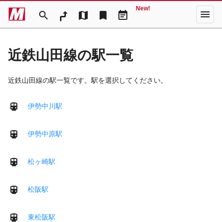
New!
menu
search
map
bookmark
event_note
近鉄山田線の駅一覧
近鉄山田線の駅一覧です。駅を選択してください。
伊勢中川駅
伊勢中原駅
松ヶ崎駅
松阪駅
東松阪駅