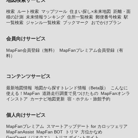
検索
ルート検索
マップツール
住まい探し×未来地図
距離・面
積の計測
未来情報ランキング
住所一覧検索
郵便番号検索
駅
一覧検索
ジャンル一覧検索
ブックマーク
おでかけプラン
会員向けサービス
MapFan会員登録（無料）
MapFanプレミアム会員登録（有
料）
コンテンツサービス
最新地図情報
地図から探すトレンド情報（Beta版）
こんなに
使える！MapFan
道路走行調査で見つけたもの
MapFanオンラ
インストア
カーナビ地図更新
宿・ホテル・旅館予約
個人向けサービス
MapFanプレミアム
スマートアップデート for カロッツェリア
MapFanAssist
MapFan BOT
トリマ
方位かなめ
GeoQuest（ジオクエ）
トリマ ポイントサイト