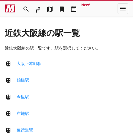
New!
menu
search
map
bookmark
event_note
近鉄大阪線の駅一覧
近鉄大阪線の駅一覧です。駅を選択してください。
大阪上本町駅
鶴橋駅
今里駅
布施駅
俊徳道駅