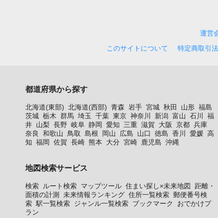
運営
このサイトについて
特定商取引
都道府県から探す
北海道(東部)
北海道(西部)
青森
岩手
宮城
秋田
山形
福島
茨城
栃木
群馬
埼玉
千葉
東京
神奈川
新潟
富山
石川
福
井
山梨
長野
岐阜
静岡
愛知
三重
滋賀
大阪
京都
兵庫
奈良
和歌山
鳥取
島根
岡山
広島
山口
徳島
香川
愛媛
高
知
福岡
佐賀
長崎
熊本
大分
宮崎
鹿児島
沖縄
地図検索サービス
検索
ルート検索
マップツール
住まい探し×未来地図
距離・
面積の計測
未来情報ランキング
住所一覧検索
郵便番号検
索
駅一覧検索
ジャンル一覧検索
ブックマーク
おでかけプ
ラン