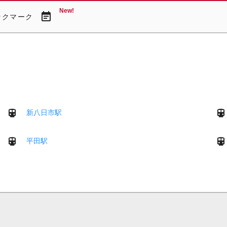
New!
event_note
ックマーク
新八日市駅
平田駅