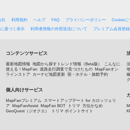
会社
利用規約
ヘルプ
FAQ
プライバシーポリシー
Cookie
法に基づく表示
利用者情報の外部送信について
プレミアム会員登録
コンテンツサービス
最新地図情報
地図から探すトレンド情報（Beta版）
こんなに
使える！MapFan
道路走行調査で見つけたもの
MapFanオン
地
ラインストア
カーナビ地図更新
宿・ホテル・旅館予約
個人向けサービス
MapFanプレミアム
スマートアップデート for カロッツェリ
ア
MapFanAssist
MapFan BOT
トリマ
方位かなめ
M
GeoQuest（ジオクエ）
トリマ ポイントサイト
K