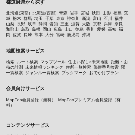
都道府県から探す
北海道(東部)
北海道(西部)
青森
岩手
宮城
秋田
山形
福島
茨
城
栃木
群馬
埼玉
千葉
東京
神奈川
新潟
富山
石川
福井
山梨
長野
岐阜
静岡
愛知
三重
滋賀
大阪
京都
兵庫
奈良
和歌山
鳥取
島根
岡山
広島
山口
徳島
香川
愛媛
高知
福
岡
佐賀
長崎
熊本
大分
宮崎
鹿児島
沖縄
地図検索サービス
検索
ルート検索
マップツール
住まい探し×未来地図
距離・面
積の計測
未来情報ランキング
住所一覧検索
郵便番号検索
駅
一覧検索
ジャンル一覧検索
ブックマーク
おでかけプラン
会員向けサービス
MapFan会員登録（無料）
MapFanプレミアム会員登録（有
料）
コンテンツサービス