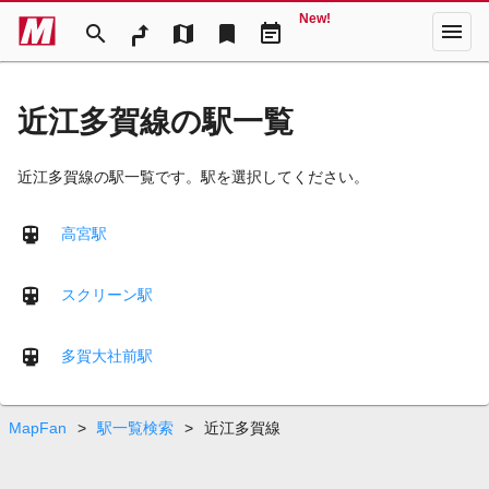
New!
menu
search
map
bookmark
event_note
近江多賀線の駅一覧
近江多賀線の駅一覧です。駅を選択してください。
高宮駅
スクリーン駅
多賀大社前駅
MapFan
>
駅一覧検索
>
近江多賀線