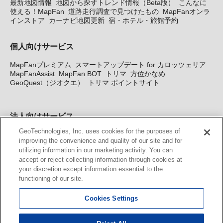
最新地図情報
地図から探すトレンド情報（Beta版）
こんなに
使える！MapFan
道路走行調査で見つけたもの
MapFanオンラ
インストア
カーナビ地図更新
宿・ホテル・旅館予約
個人向けサービス
MapFanプレミアム
スマートアップデート for カロッツェリア
MapFanAssist
MapFan BOT
トリマ
方位かなめ
GeoQuest（ジオクエ）
トリマ ポイントサイト
法人向けサービス
GeoTechnologies, Inc. uses cookies for the purposes of
法人向け地図・位置情報サービス
WEBサイト・システム向け地
improving the convenience and quality of our site and for
図API
Windows PC向け地図開発キット
MapFan DB
住所確認
utilizing information in our marketing activity. You can
サービス
MAP WORLD+
トリマ広告
Geo-Research
スグロ
accept or reject collecting information through cookies at
ジ
your discretion except information essential to the
functioning of our site.
カーナビ地図更新サービス
Cookies Settings
MapFan スマートメンバーズ
カロッツェリア地図割プラス
KENWOOD MapFan Club