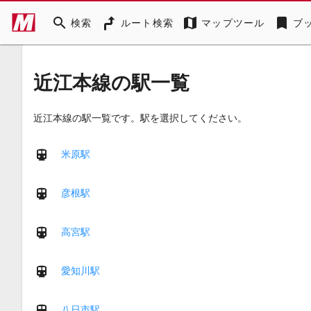
search
map
bookmark
検索
ルート検索
マップツール
ブ
近江本線の駅一覧
近江本線の駅一覧です。駅を選択してください。
米原駅
彦根駅
高宮駅
愛知川駅
八日市駅