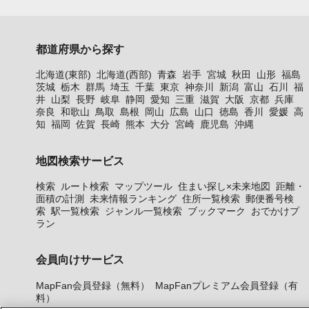
都道府県から探す
北海道(東部)
北海道(西部)
青森
岩手
宮城
秋田
山形
福島
茨城
栃木
群馬
埼玉
千葉
東京
神奈川
新潟
富山
石川
福
井
山梨
長野
岐阜
静岡
愛知
三重
滋賀
大阪
京都
兵庫
奈良
和歌山
鳥取
島根
岡山
広島
山口
徳島
香川
愛媛
高
知
福岡
佐賀
長崎
熊本
大分
宮崎
鹿児島
沖縄
地図検索サービス
検索
ルート検索
マップツール
住まい探し×未来地図
距離・
面積の計測
未来情報ランキング
住所一覧検索
郵便番号検
索
駅一覧検索
ジャンル一覧検索
ブックマーク
おでかけプ
ラン
会員向けサービス
MapFan会員登録（無料）
MapFanプレミアム会員登録（有
料）