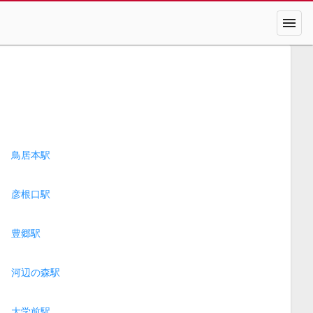
menu
鳥居本駅
彦根口駅
豊郷駅
河辺の森駅
大学前駅