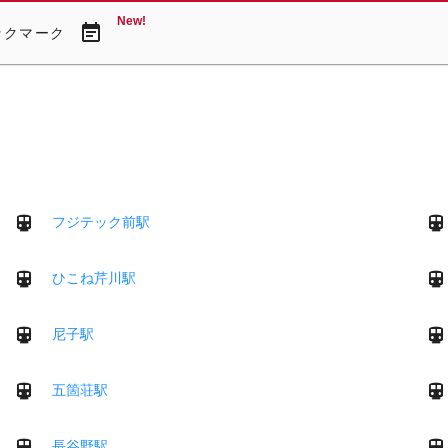
New!
event_note
ックマーク
フジテック前駅
ひこね芹川駅
尼子駅
五箇荘駅
長谷野駅