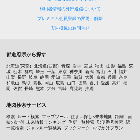
利用者情報の外部送信について
プレミアム会員登録の変更・解除
広告掲載のお問合せ
都道府県から探す
北海道(東部)
北海道(西部)
青森
岩手
宮城
秋田
山形
福島
茨
城
栃木
群馬
埼玉
千葉
東京
神奈川
新潟
富山
石川
福井
山梨
長野
岐阜
静岡
愛知
三重
滋賀
大阪
京都
兵庫
奈良
和歌山
鳥取
島根
岡山
広島
山口
徳島
香川
愛媛
高知
福
岡
佐賀
長崎
熊本
大分
宮崎
鹿児島
沖縄
地図検索サービス
検索
ルート検索
マップツール
住まい探し×未来地図
距離・面
積の計測
未来情報ランキング
住所一覧検索
郵便番号検索
駅
一覧検索
ジャンル一覧検索
ブックマーク
おでかけプラン