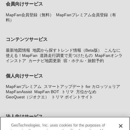
会員向けサービス
MapFan会員登録（無料）
MapFanプレミアム会員登録（有
料）
コンテンツサービス
最新地図情報
地図から探すトレンド情報（Beta版）
こんなに
使える！MapFan
道路走行調査で見つけたもの
MapFanオンラ
インストア
カーナビ地図更新
宿・ホテル・旅館予約
個人向けサービス
MapFanプレミアム
スマートアップデート for カロッツェリア
MapFanAssist
MapFan BOT
トリマ
方位かなめ
GeoQuest（ジオクエ）
トリマ ポイントサイト
法人向けサービス
GeoTechnologies, Inc. uses cookies for the purposes of
法人向け地図・位置情報サービス
WEBサイト・システム向け地