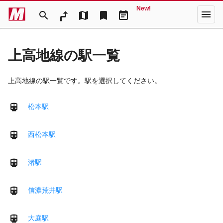
New!
menu
search
map
bookmark
event_note
上高地線の駅一覧
上高地線の駅一覧です。駅を選択してください。
松本駅
西松本駅
渚駅
信濃荒井駅
大庭駅