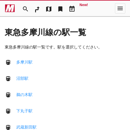
New!
menu
search
map
bookmark
event_note
東急多摩川線の駅一覧
東急多摩川線の駅一覧です。駅を選択してください。
多摩川駅
沼部駅
鵜の木駅
下丸子駅
武蔵新田駅