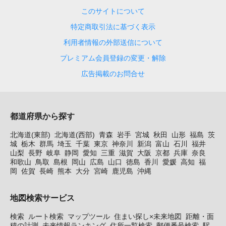
このサイトについて
特定商取引法に基づく表示
利用者情報の外部送信について
プレミアム会員登録の変更・解除
広告掲載のお問合せ
都道府県から探す
北海道(東部)
北海道(西部)
青森
岩手
宮城
秋田
山形
福島
茨
城
栃木
群馬
埼玉
千葉
東京
神奈川
新潟
富山
石川
福井
山梨
長野
岐阜
静岡
愛知
三重
滋賀
大阪
京都
兵庫
奈良
和歌山
鳥取
島根
岡山
広島
山口
徳島
香川
愛媛
高知
福
岡
佐賀
長崎
熊本
大分
宮崎
鹿児島
沖縄
地図検索サービス
検索
ルート検索
マップツール
住まい探し×未来地図
距離・面
積の計測
未来情報ランキング
住所一覧検索
郵便番号検索
駅