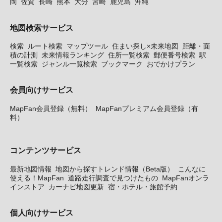
岡
佐賀
長崎
熊本
大分
宮崎
鹿児島
沖縄
地図検索サービス
検索
ルート検索
マップツール
住まい探し×未来地図
距離・面
積の計測
未来情報ランキング
住所一覧検索
郵便番号検索
駅
一覧検索
ジャンル一覧検索
ブックマーク
おでかけプラン
会員向けサービス
MapFan会員登録（無料）
MapFanプレミアム会員登録（有
料）
コンテンツサービス
最新地図情報
地図から探すトレンド情報（Beta版）
こんなに
使える！MapFan
道路走行調査で見つけたもの
MapFanオンラ
インストア
カーナビ地図更新
宿・ホテル・旅館予約
個人向けサービス