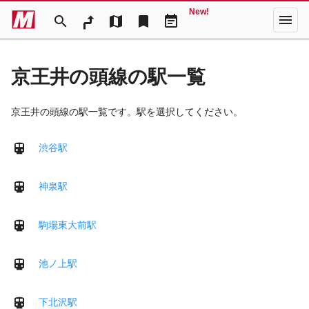
New!
menu
search
map
bookmark
event_note
京王井の頭線の駅一覧
京王井の頭線の駅一覧です。駅を選択してください。
渋谷駅
神泉駅
駒場東大前駅
池ノ上駅
下北沢駅