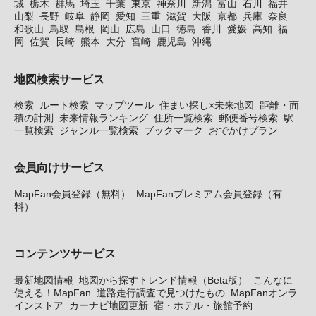
城
栃木
群馬
埼玉
千葉
東京
神奈川
新潟
富山
石川
福井
山梨
長野
岐阜
静岡
愛知
三重
滋賀
大阪
京都
兵庫
奈良
和歌山
鳥取
島根
岡山
広島
山口
徳島
香川
愛媛
高知
福
岡
佐賀
長崎
熊本
大分
宮崎
鹿児島
沖縄
地図検索サービス
検索
ルート検索
マップツール
住まい探し×未来地図
距離・面
積の計測
未来情報ランキング
住所一覧検索
郵便番号検索
駅
一覧検索
ジャンル一覧検索
ブックマーク
おでかけプラン
会員向けサービス
MapFan会員登録（無料）
MapFanプレミアム会員登録（有
料）
コンテンツサービス
最新地図情報
地図から探すトレンド情報（Beta版）
こんなに
使える！MapFan
道路走行調査で見つけたもの
MapFanオンラ
インストア
カーナビ地図更新
宿・ホテル・旅館予約