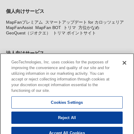
個人向けサービス
MapFanプレミアム
スマートアップデート for カロッツェリア
MapFanAssist
MapFan BOT
トリマ
方位かなめ
GeoQuest（ジオクエ）
トリマ ポイントサイト
法人向けサービス
GeoTechnologies, Inc. uses cookies for the purposes of
法人向け地図・位置情報サービス
WEBサイト・システム向け地
improving the convenience and quality of our site and for
図API
Windows PC向け地図開発キット
MapFan DB
住所確認
utilizing information in our marketing activity. You can
サービス
MAP WORLD+
トリマ広告
Geo-Research
スグロ
accept or reject collecting information through cookies at
ジ
your discretion except information essential to the
functioning of our site.
カーナビ地図更新サービス
Cookies Settings
MapFan スマートメンバーズ
カロッツェリア地図割プラス
KENWOOD MapFan Club
Reject All
Accept All Cookies