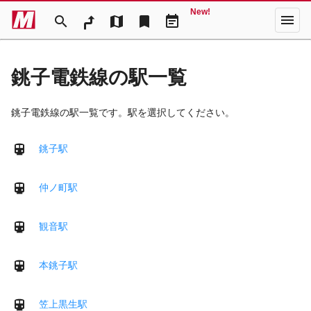
New!
menu
search
map
bookmark
event_note
銚子電鉄線の駅一覧
銚子電鉄線の駅一覧です。駅を選択してください。
銚子駅
仲ノ町駅
観音駅
本銚子駅
笠上黒生駅