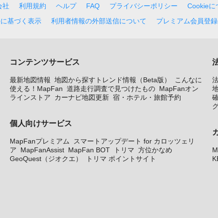
会社
利用規約
ヘルプ
FAQ
プライバシーポリシー
Cookie
法に基づく表示
利用者情報の外部送信について
プレミアム会員登録
コンテンツサービス
最新地図情報
地図から探すトレンド情報（Beta版）
こんなに
使える！MapFan
道路走行調査で見つけたもの
MapFanオン
地
ラインストア
カーナビ地図更新
宿・ホテル・旅館予約
個人向けサービス
MapFanプレミアム
スマートアップデート for カロッツェリ
ア
MapFanAssist
MapFan BOT
トリマ
方位かなめ
M
GeoQuest（ジオクエ）
トリマ ポイントサイト
K