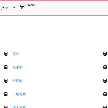
New!
event_note
ックマーク
段駅
鎌瀬駅
吉尾駅
一勝地駅
西人吉駅