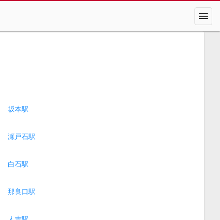
menu
坂本駅
瀬戸石駅
白石駅
那良口駅
人吉駅