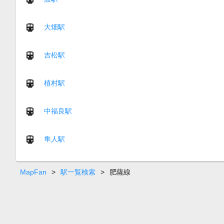
大畑駅
吉松駅
植村駅
中福良駅
隼人駅
MapFan
>
駅一覧検索
>
肥薩線