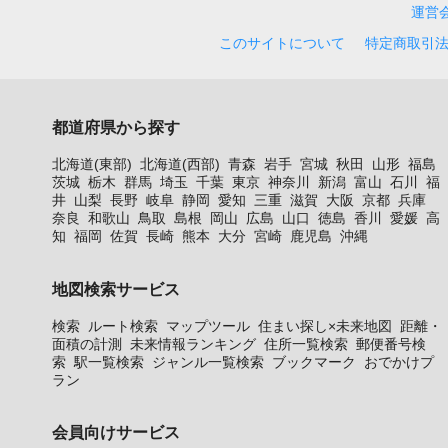
運営
このサイトについて
特定商取引
都道府県から探す
北海道(東部)
北海道(西部)
青森
岩手
宮城
秋田
山形
福島
茨城
栃木
群馬
埼玉
千葉
東京
神奈川
新潟
富山
石川
福
井
山梨
長野
岐阜
静岡
愛知
三重
滋賀
大阪
京都
兵庫
奈良
和歌山
鳥取
島根
岡山
広島
山口
徳島
香川
愛媛
高
知
福岡
佐賀
長崎
熊本
大分
宮崎
鹿児島
沖縄
地図検索サービス
検索
ルート検索
マップツール
住まい探し×未来地図
距離・
面積の計測
未来情報ランキング
住所一覧検索
郵便番号検
索
駅一覧検索
ジャンル一覧検索
ブックマーク
おでかけプ
ラン
会員向けサービス