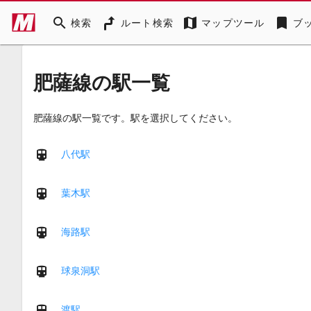
search
map
bookmark
検索
ルート検索
マップツール
ブ
肥薩線の駅一覧
肥薩線の駅一覧です。駅を選択してください。
八代駅
葉木駅
海路駅
球泉洞駅
渡駅