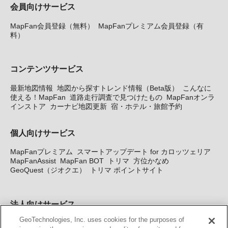
会員向けサービス
MapFan会員登録（無料）
MapFanプレミアム会員登録（有
料）
コンテンツサービス
最新地図情報
地図から探すトレンド情報（Beta版）
こんなに
使える！MapFan
道路走行調査で見つけたもの
MapFanオンラ
インストア
カーナビ地図更新
宿・ホテル・旅館予約
個人向けサービス
MapFanプレミアム
スマートアップデート for カロッツェリア
MapFanAssist
MapFan BOT
トリマ
方位かなめ
GeoQuest（ジオクエ）
トリマ ポイントサイト
法人向けサービス
GeoTechnologies, Inc. uses cookies for the purposes of
法人向け地図・位置情報サービス
WEBサイト・システム向け地