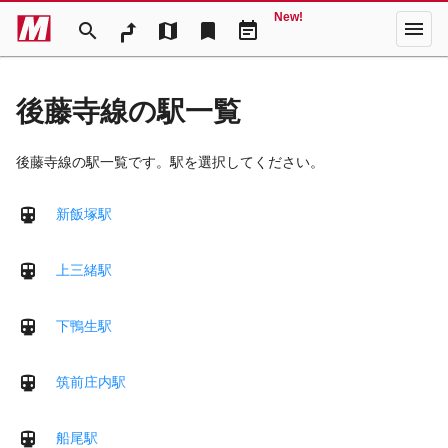
New!
menu
search
map
bookmark
event_note
後藤寺線の駅一覧
後藤寺線の駅一覧です。駅を選択してください。
新飯塚駅
上三緒駅
下鴨生駅
筑前庄内駅
船尾駅