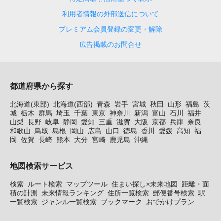
利用者情報の外部送信について
プレミアム会員登録の変更・解除
広告掲載のお問合せ
都道府県から探す
北海道(東部)
北海道(西部)
青森
岩手
宮城
秋田
山形
福島
茨
城
栃木
群馬
埼玉
千葉
東京
神奈川
新潟
富山
石川
福井
山梨
長野
岐阜
静岡
愛知
三重
滋賀
大阪
京都
兵庫
奈良
和歌山
鳥取
島根
岡山
広島
山口
徳島
香川
愛媛
高知
福
岡
佐賀
長崎
熊本
大分
宮崎
鹿児島
沖縄
地図検索サービス
検索
ルート検索
マップツール
住まい探し×未来地図
距離・面
積の計測
未来情報ランキング
住所一覧検索
郵便番号検索
駅
一覧検索
ジャンル一覧検索
ブックマーク
おでかけプラン