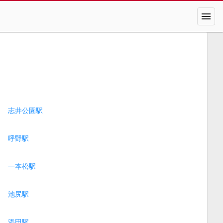
menu
志井公園駅
呼野駅
一本松駅
池尻駅
添田駅