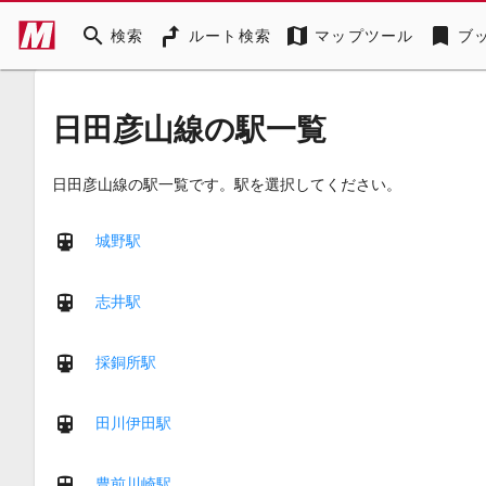
search
map
bookmark
検索
ルート検索
マップツール
ブ
日田彦山線の駅一覧
日田彦山線の駅一覧です。駅を選択してください。
城野駅
志井駅
採銅所駅
田川伊田駅
豊前川崎駅