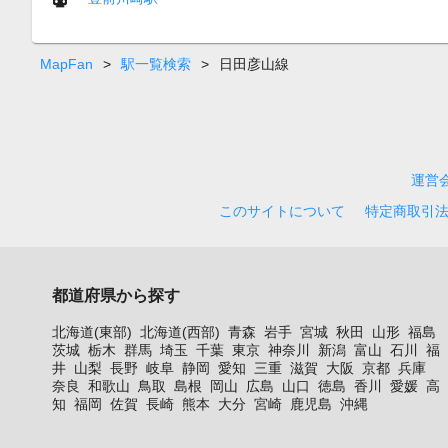
MapFan
>
駅一覧検索
>
日田彦山線
運営
このサイトについて
特定商取引
都道府県から探す
北海道(東部)
北海道(西部)
青森
岩手
宮城
秋田
山形
福島
茨城
栃木
群馬
埼玉
千葉
東京
神奈川
新潟
富山
石川
福
井
山梨
長野
岐阜
静岡
愛知
三重
滋賀
大阪
京都
兵庫
奈良
和歌山
鳥取
島根
岡山
広島
山口
徳島
香川
愛媛
高
知
福岡
佐賀
長崎
熊本
大分
宮崎
鹿児島
沖縄