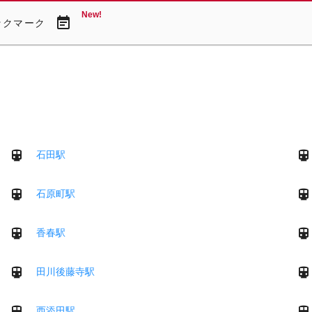
New!
event_note
ックマーク
石田駅
石原町駅
香春駅
田川後藤寺駅
西添田駅