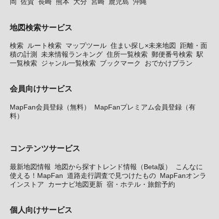
岡
佐賀
長崎
熊本
大分
宮崎
鹿児島
沖縄
地図検索サービス
検索
ルート検索
マップツール
住まい探し×未来地図
距離・面
積の計測
未来情報ランキング
住所一覧検索
郵便番号検索
駅
一覧検索
ジャンル一覧検索
ブックマーク
おでかけプラン
会員向けサービス
MapFan会員登録（無料）
MapFanプレミアム会員登録（有
料）
コンテンツサービス
最新地図情報
地図から探すトレンド情報（Beta版）
こんなに
使える！MapFan
道路走行調査で見つけたもの
MapFanオンラ
インストア
カーナビ地図更新
宿・ホテル・旅館予約
個人向けサービス