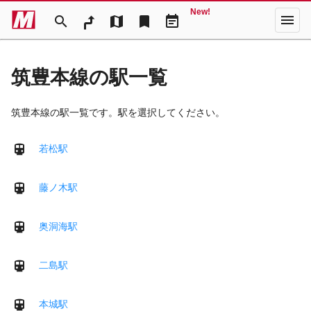
New!
menu
search
map
bookmark
event_note
筑豊本線の駅一覧
筑豊本線の駅一覧です。駅を選択してください。
若松駅
藤ノ木駅
奥洞海駅
二島駅
本城駅