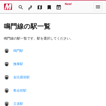
New!
menu
search
map
bookmark
event_note
鳴門線の駅一覧
鳴門線の駅一覧です。駅を選択してください。
鳴門駅
撫養駅
金比羅前駅
教会前駅
立道駅