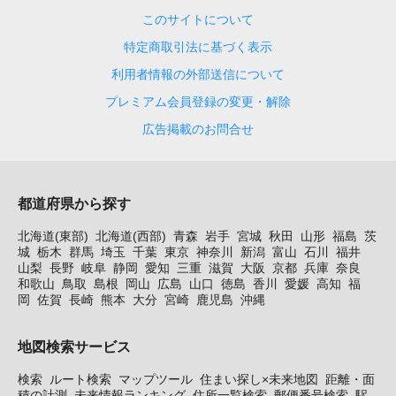
このサイトについて
特定商取引法に基づく表示
利用者情報の外部送信について
プレミアム会員登録の変更・解除
広告掲載のお問合せ
都道府県から探す
北海道(東部)
北海道(西部)
青森
岩手
宮城
秋田
山形
福島
茨
城
栃木
群馬
埼玉
千葉
東京
神奈川
新潟
富山
石川
福井
山梨
長野
岐阜
静岡
愛知
三重
滋賀
大阪
京都
兵庫
奈良
和歌山
鳥取
島根
岡山
広島
山口
徳島
香川
愛媛
高知
福
岡
佐賀
長崎
熊本
大分
宮崎
鹿児島
沖縄
地図検索サービス
検索
ルート検索
マップツール
住まい探し×未来地図
距離・面
積の計測
未来情報ランキング
住所一覧検索
郵便番号検索
駅