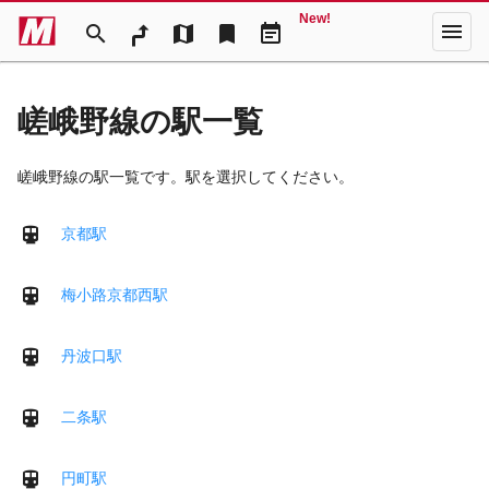
New!
menu
search
map
bookmark
event_note
嵯峨野線の駅一覧
嵯峨野線の駅一覧です。駅を選択してください。
京都駅
梅小路京都西駅
丹波口駅
二条駅
円町駅