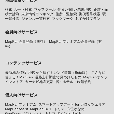
検索
ルート検索
マップツール
住まい探し×未来地図
距離・面
積の計測
未来情報ランキング
住所一覧検索
郵便番号検索
駅
一覧検索
ジャンル一覧検索
ブックマーク
おでかけプラン
会員向けサービス
MapFan会員登録（無料）
MapFanプレミアム会員登録（有
料）
コンテンツサービス
最新地図情報
地図から探すトレンド情報（Beta版）
こんなに
使える！MapFan
道路走行調査で見つけたもの
MapFanオンラ
インストア
カーナビ地図更新
宿・ホテル・旅館予約
個人向けサービス
MapFanプレミアム
スマートアップデート for カロッツェリア
MapFanAssist
MapFan BOT
トリマ
方位かなめ
GeoQuest（ジオクエ）
トリマ ポイントサイト