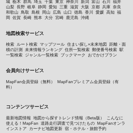
城
栃木
群馬
埼玉
千葉
東京
神奈川
新潟
富山
石川
福井
山梨
長野
岐阜
静岡
愛知
三重
滋賀
大阪
京都
兵庫
奈良
和歌山
鳥取
島根
岡山
広島
山口
徳島
香川
愛媛
高知
福
岡
佐賀
長崎
熊本
大分
宮崎
鹿児島
沖縄
地図検索サービス
検索
ルート検索
マップツール
住まい探し×未来地図
距離・面
積の計測
未来情報ランキング
住所一覧検索
郵便番号検索
駅
一覧検索
ジャンル一覧検索
ブックマーク
おでかけプラン
会員向けサービス
MapFan会員登録（無料）
MapFanプレミアム会員登録（有
料）
コンテンツサービス
最新地図情報
地図から探すトレンド情報（Beta版）
こんなに
使える！MapFan
道路走行調査で見つけたもの
MapFanオンラ
インストア
カーナビ地図更新
宿・ホテル・旅館予約