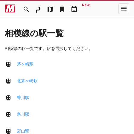
New!
menu
search
map
bookmark
event_note
相模線の駅一覧
相模線の駅一覧です。駅を選択してください。
茅ヶ崎駅
北茅ヶ崎駅
香川駅
寒川駅
宮山駅