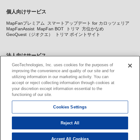
個人向けサービス
MapFanプレミアム
スマートアップデート for カロッツェリア
MapFanAssist
MapFan BOT
トリマ
方位かなめ
GeoQuest（ジオクエ）
トリマ ポイントサイト
法人向けサービス
GeoTechnologies, Inc. uses cookies for the purposes of
法人向け地図・位置情報サービス
WEBサイト・システム向け地
improving the convenience and quality of our site and for
図API
Windows PC向け地図開発キット
MapFan DB
住所確認
utilizing information in our marketing activity. You can
サービス
MAP WORLD+
トリマ広告
Geo-Research
スグロ
accept or reject collecting information through cookies at
ジ
your discretion except information essential to the
functioning of our site.
カーナビ地図更新サービス
Cookies Settings
MapFan スマートメンバーズ
カロッツェリア地図割プラス
KENWOOD MapFan Club
Reject All
Accept All Cookies