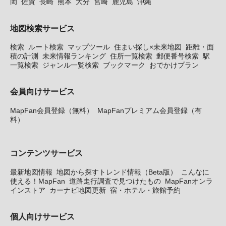
岡
佐賀
長崎
熊本
大分
宮崎
鹿児島
沖縄
地図検索サービス
検索
ルート検索
マップツール
住まい探し×未来地図
距離・面
積の計測
未来情報ランキング
住所一覧検索
郵便番号検索
駅
一覧検索
ジャンル一覧検索
ブックマーク
おでかけプラン
会員向けサービス
MapFan会員登録（無料）
MapFanプレミアム会員登録（有
料）
コンテンツサービス
最新地図情報
地図から探すトレンド情報（Beta版）
こんなに
使える！MapFan
道路走行調査で見つけたもの
MapFanオンラ
インストア
カーナビ地図更新
宿・ホテル・旅館予約
個人向けサービス