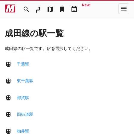
New!
menu
search
map
bookmark
event_note
成田線の駅一覧
成田線の駅一覧です。駅を選択してください。
千葉駅
東千葉駅
都賀駅
四街道駅
物井駅