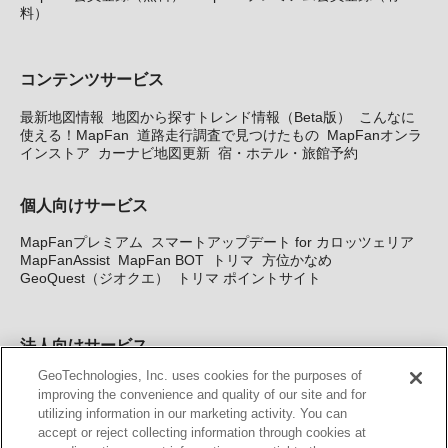
料）
コンテンツサービス
最新地図情報
地図から探すトレンド情報（Beta版）
こんなに
使える！MapFan
道路走行調査で見つけたもの
MapFanオンラ
インストア
カーナビ地図更新
宿・ホテル・旅館予約
個人向けサービス
MapFanプレミアム
スマートアップデート for カロッツェリア
MapFanAssist
MapFan BOT
トリマ
方位かなめ
GeoQuest（ジオクエ）
トリマ ポイントサイト
法人向けサービス
GeoTechnologies, Inc. uses cookies for the purposes of
法人向け地図・位置情報サービス
WEBサイト・システム向け地
improving the convenience and quality of our site and for
図API
Windows PC向け地図開発キット
MapFan DB
住所確認
utilizing information in our marketing activity. You can
サービス
MAP WORLD+
トリマ広告
Geo-Research
スグロ
accept or reject collecting information through cookies at
ジ