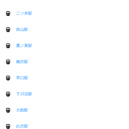
二ツ井駅
前山駅
鷹ノ巣駅
糠沢駅
早口駅
下川沿駅
大館駅
白沢駅