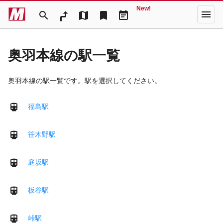
New!
menu
search
map
bookmark
event_note
奥羽本線の駅一覧
奥羽本線の駅一覧です。駅を選択してください。
福島駅
笹木野駅
庭坂駅
板谷駅
峠駅