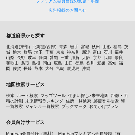
プレミアム会員登録の変更・解除
広告掲載のお問合せ
都道府県から探す
北海道(東部)
北海道(西部)
青森
岩手
宮城
秋田
山形
福島
茨
城
栃木
群馬
埼玉
千葉
東京
神奈川
新潟
富山
石川
福井
山梨
長野
岐阜
静岡
愛知
三重
滋賀
大阪
京都
兵庫
奈良
和歌山
鳥取
島根
岡山
広島
山口
徳島
香川
愛媛
高知
福
岡
佐賀
長崎
熊本
大分
宮崎
鹿児島
沖縄
地図検索サービス
検索
ルート検索
マップツール
住まい探し×未来地図
距離・面
積の計測
未来情報ランキング
住所一覧検索
郵便番号検索
駅
一覧検索
ジャンル一覧検索
ブックマーク
おでかけプラン
会員向けサービス
MapFan会員登録（無料）
MapFanプレミアム会員登録（有