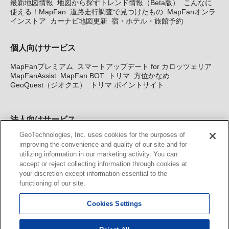
最新地図情報
地図から探すトレンド情報（Beta版）
こんなに
使える！MapFan
道路走行調査で見つけたもの
MapFanオンラ
インストア
カーナビ地図更新
宿・ホテル・旅館予約
個人向けサービス
MapFanプレミアム
スマートアップデート for カロッツェリア
MapFanAssist
MapFan BOT
トリマ
方位かなめ
GeoQuest（ジオクエ）
トリマ ポイントサイト
法人向けサービス
GeoTechnologies, Inc. uses cookies for the purposes of
法人向け地図・位置情報サービス
WEBサイト・システム向け地
improving the convenience and quality of our site and for
図API
Windows PC向け地図開発キット
MapFan DB
住所確認
utilizing information in our marketing activity. You can
サービス
MAP WORLD+
トリマ広告
Geo-Research
スグロ
accept or reject collecting information through cookies at
ジ
your discretion except information essential to the
functioning of our site.
カーナビ地図更新サービス
Cookies Settings
MapFan スマートメンバーズ
カロッツェリア地図割プラス
KENWOOD MapFan Club