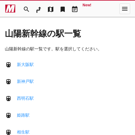
New!
menu
search
map
bookmark
event_note
山陽新幹線の駅一覧
山陽新幹線の駅一覧です。駅を選択してください。
新大阪駅
新神戸駅
西明石駅
姫路駅
相生駅