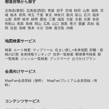
都道府県から探す
北海道(東部)
北海道(西部)
青森
岩手
宮城
秋田
山形
福島
茨
城
栃木
群馬
埼玉
千葉
東京
神奈川
新潟
富山
石川
福井
山梨
長野
岐阜
静岡
愛知
三重
滋賀
大阪
京都
兵庫
奈良
和歌山
鳥取
島根
岡山
広島
山口
徳島
香川
愛媛
高知
福
岡
佐賀
長崎
熊本
大分
宮崎
鹿児島
沖縄
地図検索サービス
検索
ルート検索
マップツール
住まい探し×未来地図
距離・面
積の計測
未来情報ランキング
住所一覧検索
郵便番号検索
駅
一覧検索
ジャンル一覧検索
ブックマーク
おでかけプラン
会員向けサービス
MapFan会員登録（無料）
MapFanプレミアム会員登録（有
料）
コンテンツサービス