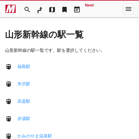
New!
menu
search
map
bookmark
event_note
山形新幹線の駅一覧
山形新幹線の駅一覧です。駅を選択してください。
福島駅
米沢駅
高畠駅
赤湯駅
かみのやま温泉駅