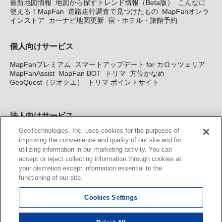
最新地図情報
地図から探すトレンド情報（Beta版）
こんなに
使える！MapFan
道路走行調査で見つけたもの
MapFanオンラ
インストア
カーナビ地図更新
宿・ホテル・旅館予約
個人向けサービス
MapFanプレミアム
スマートアップデート for カロッツェリア
MapFanAssist
MapFan BOT
トリマ
方位かなめ
GeoQuest（ジオクエ）
トリマ ポイントサイト
法人向けサービス
GeoTechnologies, Inc. uses cookies for the purposes of
法人向け地図・位置情報サービス
WEBサイト・システム向け地
improving the convenience and quality of our site and for
図API
Windows PC向け地図開発キット
MapFan DB
住所確認
utilizing information in our marketing activity. You can
サービス
MAP WORLD+
トリマ広告
Geo-Research
スグロ
accept or reject collecting information through cookies at
ジ
your discretion except information essential to the
functioning of our site.
カーナビ地図更新サービス
Cookies Settings
MapFan スマートメンバーズ
カロッツェリア地図割プラス
KENWOOD MapFan Club