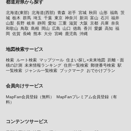
都道府県から探す
北海道(東部)
北海道(西部)
青森
岩手
宮城
秋田
山形
福島
茨
城
栃木
群馬
埼玉
千葉
東京
神奈川
新潟
富山
石川
福井
山梨
長野
岐阜
静岡
愛知
三重
滋賀
大阪
京都
兵庫
奈良
和歌山
鳥取
島根
岡山
広島
山口
徳島
香川
愛媛
高知
福
岡
佐賀
長崎
熊本
大分
宮崎
鹿児島
沖縄
地図検索サービス
検索
ルート検索
マップツール
住まい探し×未来地図
距離・面
積の計測
未来情報ランキング
住所一覧検索
郵便番号検索
駅
一覧検索
ジャンル一覧検索
ブックマーク
おでかけプラン
会員向けサービス
MapFan会員登録（無料）
MapFanプレミアム会員登録（有
料）
コンテンツサービス