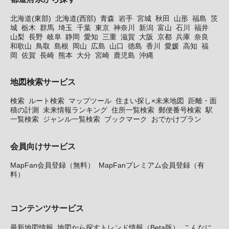
北海道(東部)
北海道(西部)
青森
岩手
宮城
秋田
山形
福島
茨
城
栃木
群馬
埼玉
千葉
東京
神奈川
新潟
富山
石川
福井
山梨
長野
岐阜
静岡
愛知
三重
滋賀
大阪
京都
兵庫
奈良
和歌山
鳥取
島根
岡山
広島
山口
徳島
香川
愛媛
高知
福
岡
佐賀
長崎
熊本
大分
宮崎
鹿児島
沖縄
地図検索サービス
検索
ルート検索
マップツール
住まい探し×未来地図
距離・面
積の計測
未来情報ランキング
住所一覧検索
郵便番号検索
駅
一覧検索
ジャンル一覧検索
ブックマーク
おでかけプラン
会員向けサービス
MapFan会員登録（無料）
MapFanプレミアム会員登録（有
料）
コンテンツサービス
最新地図情報
地図から探すトレンド情報（Beta版）
こんなに