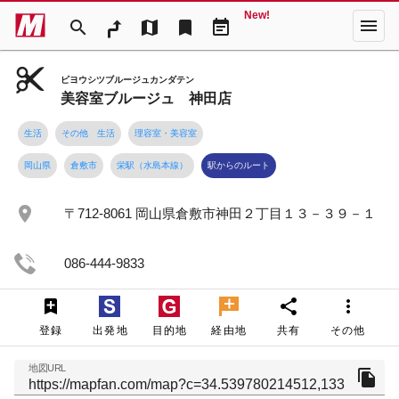
New!
menu
search
map
bookmark
event_note
ビヨウシツブルージュカンダテン
美容室ブルージュ 神田店
生活
その他 生活
理容室・美容室
岡山県
倉敷市
栄駅（水島本線）
駅からのルート
place
〒712-8061 岡山県倉敷市神田２丁目１３－３９－１
086-444-9833
share
more_vert
登録
出発地
目的地
経由地
共有
その他
地図URL
file_copy