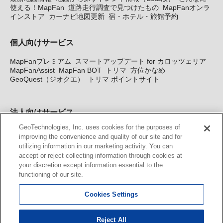
使える！MapFan
道路走行調査で見つけたもの
MapFanオンラ
インストア
カーナビ地図更新
宿・ホテル・旅館予約
個人向けサービス
MapFanプレミアム
スマートアップデート for カロッツェリア
MapFanAssist
MapFan BOT
トリマ
方位かなめ
GeoQuest（ジオクエ）
トリマ ポイントサイト
法人向けサービス
GeoTechnologies, Inc. uses cookies for the purposes of
法人向け地図・位置情報サービス
WEBサイト・システム向け地
improving the convenience and quality of our site and for
図API
Windows PC向け地図開発キット
MapFan DB
住所確認
utilizing information in our marketing activity. You can
サービス
MAP WORLD+
トリマ広告
Geo-Research
スグロ
accept or reject collecting information through cookies at
ジ
your discretion except information essential to the
functioning of our site.
カーナビ地図更新サービス
Cookies Settings
MapFan スマートメンバーズ
カロッツェリア地図割プラス
KENWOOD MapFan Club
Reject All