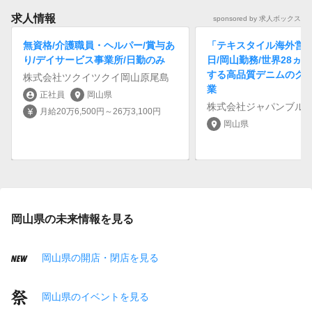
求人情報
sponsored by 求人ボックス
無資格/介護職員・ヘルパー/賞与あ
「テキスタイル海外営業
り/デイサービス事業所/日勤のみ
日/岡山勤務/世界28ヵ
する高品質デニムのグ
株式会社ツクイツクイ岡山原尾島
業
正社員
岡山県
account_circle
location_on
株式会社ジャパンブル
月給20万6,500円～26万3,100円
currency_yen
岡山県
location_on
岡山県の未来情報を見る
岡山県の開店・閉店を見る
岡山県のイベントを見る