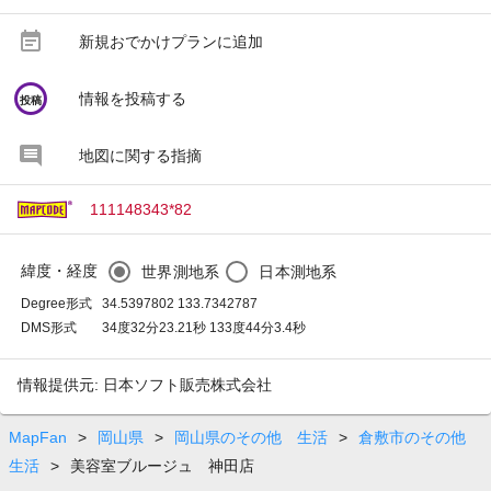
event_note
新規おでかけプランに追加
circle
情報を投稿する
投稿
地図に関する指摘
111148343*82
緯度・経度
世界測地系
日本測地系
Degree形式
34.5397802 133.7342787
DMS形式
34度32分23.21秒 133度44分3.4秒
情報提供元: 日本ソフト販売株式会社
MapFan
>
岡山県
>
岡山県のその他 生活
>
倉敷市のその他
生活
>
美容室ブルージュ 神田店