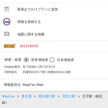
event_note
新規おでかけプランに追加
circle
情報を投稿する
投稿
地図に関する指摘
3013146*55
緯度・経度
世界測地系
日本測地系
Degree形式
35.754381 139.7373174
DMS形式
35度45分15.77秒 139度44分14.34秒
情報提供元: MapFan Web
MapFan
>
東京都
>
東京都の駅
>
北区の駅
>
王子駅（南北
線）