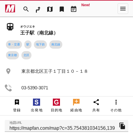
New!
menu
search
map
bookmark
event_note
オウジエキ
王子駅（南北線）
車・交通
駅
地下鉄
南北線
東京都
北区
place
東京都北区王子１丁目１０－１８
03-5390-3071
share
more_vert
登録
出発地
目的地
経由地
共有
その他
地図URL
file_copy