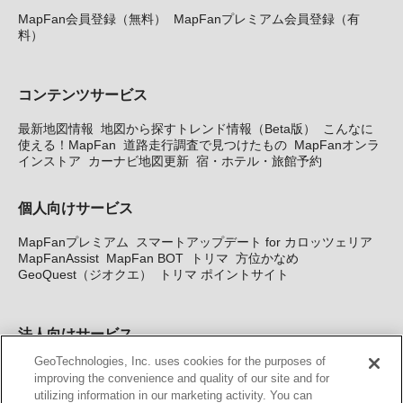
MapFan会員登録（無料）
MapFanプレミアム会員登録（有
料）
コンテンツサービス
最新地図情報
地図から探すトレンド情報（Beta版）
こんなに
使える！MapFan
道路走行調査で見つけたもの
MapFanオンラ
インストア
カーナビ地図更新
宿・ホテル・旅館予約
個人向けサービス
MapFanプレミアム
スマートアップデート for カロッツェリア
MapFanAssist
MapFan BOT
トリマ
方位かなめ
GeoQuest（ジオクエ）
トリマ ポイントサイト
法人向けサービス
GeoTechnologies, Inc. uses cookies for the purposes of
法人向け地図・位置情報サービス
WEBサイト・システム向け地
improving the convenience and quality of our site and for
図API
Windows PC向け地図開発キット
MapFan DB
住所確認
utilizing information in our marketing activity. You can
サービス
MAP WORLD+
トリマ広告
Geo-Research
スグロ