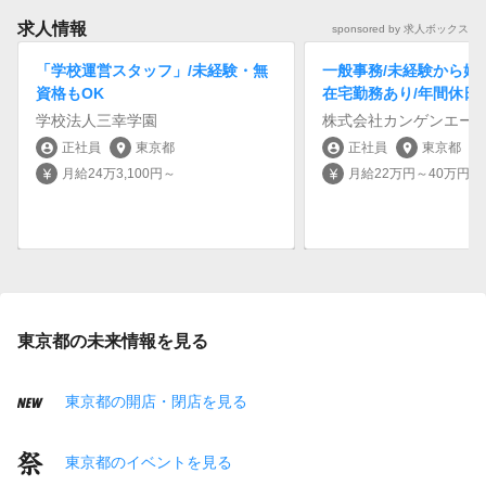
求人情報
sponsored by 求人ボックス
「学校運営スタッフ」/未経験・無
一般事務/未経験から始め
資格もOK
在宅勤務あり/年間休日1
学校法人三幸学園
株式会社カンゲンエー
正社員
東京都
正社員
東京都
account_circle
location_on
account_circle
location_on
月給24万3,100円～
月給22万円～40万円
currency_yen
currency_yen
東京都の未来情報を見る
東京都の開店・閉店を見る
東京都のイベントを見る