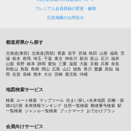
プレミアム会員登録の変更・解除
広告掲載のお問合せ
都道府県から探す
北海道(東部)
北海道(西部)
青森
岩手
宮城
秋田
山形
福島
茨
城
栃木
群馬
埼玉
千葉
東京
神奈川
新潟
富山
石川
福井
山梨
長野
岐阜
静岡
愛知
三重
滋賀
大阪
京都
兵庫
奈良
和歌山
鳥取
島根
岡山
広島
山口
徳島
香川
愛媛
高知
福
岡
佐賀
長崎
熊本
大分
宮崎
鹿児島
沖縄
地図検索サービス
検索
ルート検索
マップツール
住まい探し×未来地図
距離・面
積の計測
未来情報ランキング
住所一覧検索
郵便番号検索
駅
一覧検索
ジャンル一覧検索
ブックマーク
おでかけプラン
会員向けサービス