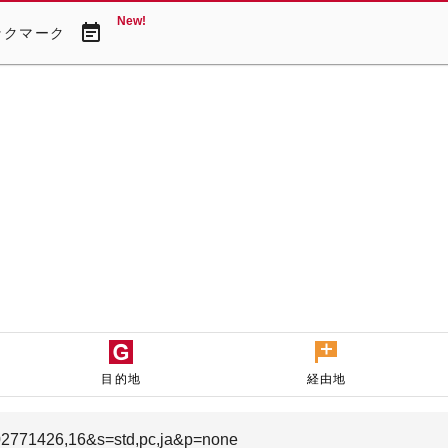
New!
event_note
ックマーク
目的地
経由地