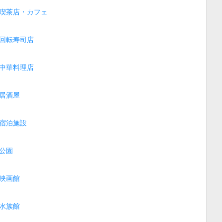
喫茶店・カフェ
回転寿司店
中華料理店
居酒屋
宿泊施設
公園
映画館
水族館