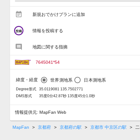
event_note
新規おでかけプランに追加
circle
情報を投稿する
投稿
地図に関する指摘
7645041*54
緯度・経度
世界測地系
日本測地系
Degree形式
35.0119081 135.7502771
DMS形式
35度0分42.87秒 135度45分1.0秒
情報提供元: MapFan Web
MapFan
>
京都府
>
京都府の駅
>
京都市 中京区の駅
>
二