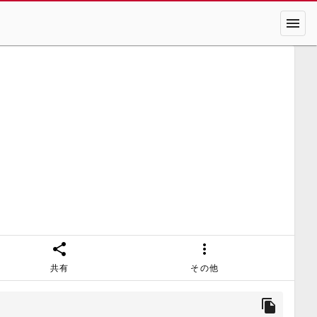
menu
share
more_vert
共有
その他
file_copy