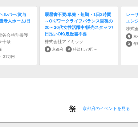
ヘルパー/賞与
履歴書不要/単発・短期・1日3時間
レー
養護老人ホーム/日
～OK/ワークライフバランス重視の
エン
20～30代女性活躍中/販売スタッフ/
株式会社
日払いOK/履歴書不要
龍谷会特別養護
京
location_on
ラ十条
株式会社アドミック
年
currency_yen
府
京都府
時給1,370円～
location_on
currency_yen
円～31万円
京都府のイベントを見る