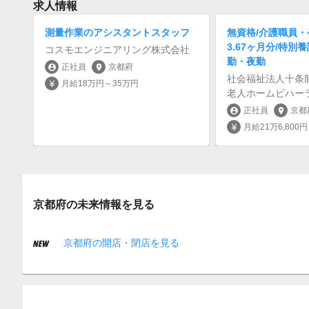
求人情報
測量作業のアシスタントスタッフ
無資格/介護職員・
3.67ヶ月分/特別
コスモエンジニアリング株式会社
勤・夜勤
正社員
京都府
account_circle
location_on
社会福祉法人十条
月給18万円～35万円
currency_yen
老人ホームビハー
正社員
京都
account_circle
location_on
月給21万6,800
currency_yen
京都府の未来情報を見る
京都府の開店・閉店を見る