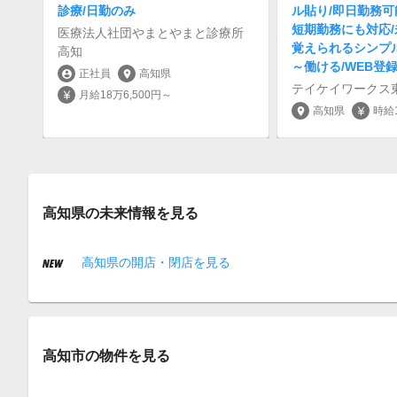
診療/日勤のみ
ル貼り/即日勤務可
短期勤務にも対応
医療法人社団やまとやまと診療所
覚えられるシンプル
高知
～働ける/WEB登録
正社員
高知県
account_circle
location_on
テイケイワークス
月給18万6,500円～
currency_yen
高知県
時給1
location_on
currency_yen
高知県の未来情報を見る
高知県の開店・閉店を見る
高知市の物件を見る