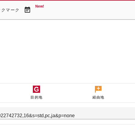
New!
event_note
ックマーク
目的地
経由地