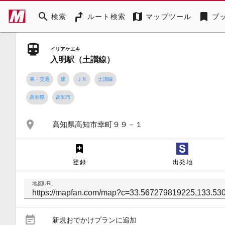
search
map
bookmark
検索
ルート検索
マップツール
ブ
イリアケエキ
入明駅（土讃線）
車・交通
駅
ＪＲ
土讃線
高知県
高知市
place
高知県高知市幸町９９－１
登録
出発地
地図URL
event_note
新規おでかけプランに追加