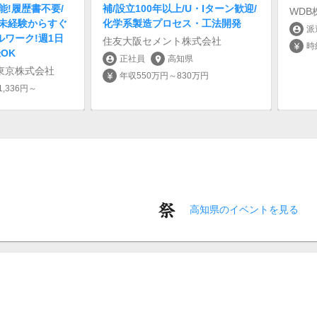
能!履歴書不要/
補/設立100年以上/U・Iターン歓迎/
WDB
/未経験からすぐ
化学系製造プロセス・工法開発
派
account_circle
ワーク!週1日
住友大阪セメント株式会社
時
currency_yen
OK
正社員
高知県
account_circle
location_on
東京株式会社
年収550万円～830万円
currency_yen
,336円～
高知県のイベントを見る