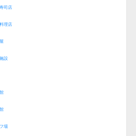
寿司店
料理店
屋
施設
館
館
フ場