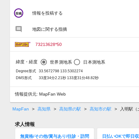
circle
情報を投稿する
投稿
地図に関する指摘
73213628*50
緯度・経度
世界測地系
日本測地系
Degree形式
33.5672798 133.5302274
DMS形式
33度34分2.21秒 133度31分48.82秒
情報提供元: MapFan Web
MapFan
>
高知県
>
高知県の駅
>
高知市の駅
>
入明駅（
求人情報
無資格/その他/賞与あり/往診・訪問
日払いOKで即日収