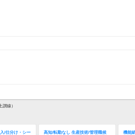
土讃線）
入/仕分け・シー
高知/転勤なし 生産技術/管理職候
機能