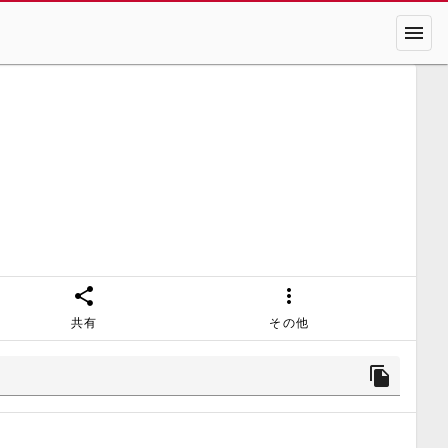
menu
share
more_vert
共有
その他
file_copy