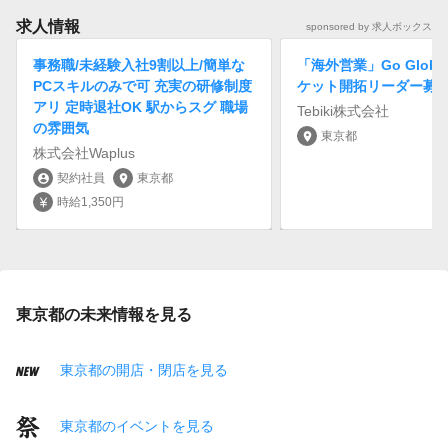
求人情報
sponsored by 求人ボックス
事務職/未経験入社9割以上/簡単な
「海外営業」Go Globa
PCスキルのみで可 充実の研修制度
ケット開拓リーダー募
アリ 定時退社OK 駅からスグ 職場
Tebiki株式会社
の雰囲気
東京都
location_on
株式会社Waplus
契約社員
東京都
account_circle
location_on
時給1,350円
currency_yen
東京都の未来情報を見る
東京都の開店・閉店を見る
東京都のイベントを見る