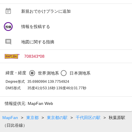
event_note
新規おでかけプランに追加
circle
情報を投稿する
投稿
地図に関する指摘
708343*08
緯度・経度
世界測地系
日本測地系
Degree形式
35.6980994 139.7754924
DMS形式
35度41分53.16秒 139度46分31.77秒
情報提供元: MapFan Web
MapFan
>
東京都
>
東京都の駅
>
千代田区の駅
>
秋葉原駅
（日比谷線）