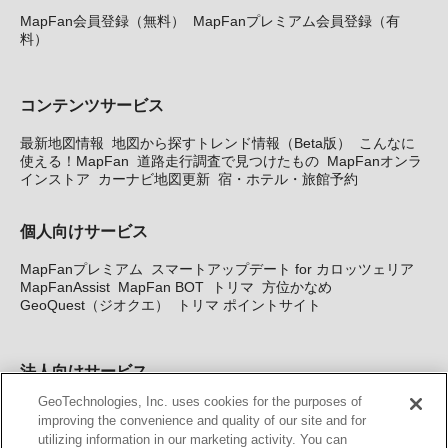
MapFan会員登録（無料）
MapFanプレミアム会員登録（有
料）
コンテンツサービス
最新地図情報
地図から探すトレンド情報（Beta版）
こんなに
使える！MapFan
道路走行調査で見つけたもの
MapFanオンラ
インストア
カーナビ地図更新
宿・ホテル・旅館予約
個人向けサービス
MapFanプレミアム
スマートアップデート for カロッツェリア
MapFanAssist
MapFan BOT
トリマ
方位かなめ
GeoQuest（ジオクエ）
トリマ ポイントサイト
法人向けサービス
GeoTechnologies, Inc. uses cookies for the purposes of
法人向け地図・位置情報サービス
WEBサイト・システム向け地
improving the convenience and quality of our site and for
図API
Windows PC向け地図開発キット
MapFan DB
住所確認
utilizing information in our marketing activity. You can
サービス
MAP WORLD+
トリマ広告
Geo-Research
スグロ