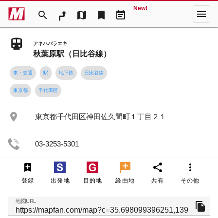
New!
menu
search
map
bookmark
event_note
アキハバラエキ
秋葉原駅（日比谷線）
車・交通
駅
地下鉄
日比谷線
東京都
千代田区
place
東京都千代田区神田佐久間町１丁目２１
03-3253-5301
share
more_vert
登録
出発地
目的地
経由地
共有
その他
地図URL
file_copy