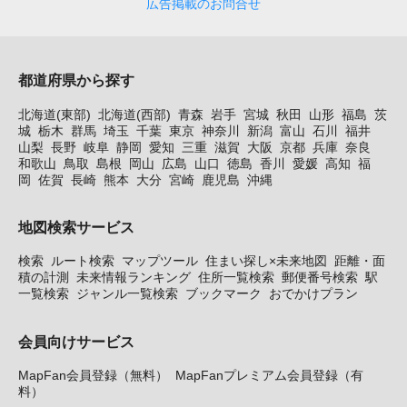
広告掲載のお問合せ
都道府県から探す
北海道(東部)
北海道(西部)
青森
岩手
宮城
秋田
山形
福島
茨
城
栃木
群馬
埼玉
千葉
東京
神奈川
新潟
富山
石川
福井
山梨
長野
岐阜
静岡
愛知
三重
滋賀
大阪
京都
兵庫
奈良
和歌山
鳥取
島根
岡山
広島
山口
徳島
香川
愛媛
高知
福
岡
佐賀
長崎
熊本
大分
宮崎
鹿児島
沖縄
地図検索サービス
検索
ルート検索
マップツール
住まい探し×未来地図
距離・面
積の計測
未来情報ランキング
住所一覧検索
郵便番号検索
駅
一覧検索
ジャンル一覧検索
ブックマーク
おでかけプラン
会員向けサービス
MapFan会員登録（無料）
MapFanプレミアム会員登録（有
料）