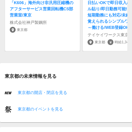
「K606」海外向け非汎用圧縮機の
日払いOKで即日収入/
アフターサービス営業回転機CS部
ル貼り/即日勤務可能!履
営業室/東京
短期勤務にも対応/未経
覚えられるシンプルワー
株式会社神戸製鋼所
～働ける/WEB登録OK
東京都
location_on
テイケイワークス東京
東京都
時給1,34
location_on
currency_yen
東京都の未来情報を見る
東京都の開店・閉店を見る
東京都のイベントを見る