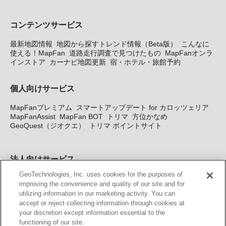
コンテンツサービス
最新地図情報
地図から探すトレンド情報（Beta版）
こんなに
使える！MapFan
道路走行調査で見つけたもの
MapFanオンラ
インストア
カーナビ地図更新
宿・ホテル・旅館予約
個人向けサービス
MapFanプレミアム
スマートアップデート for カロッツェリア
MapFanAssist
MapFan BOT
トリマ
方位かなめ
GeoQuest（ジオクエ）
トリマ ポイントサイト
法人向けサービス
GeoTechnologies, Inc. uses cookies for the purposes of
法人向け地図・位置情報サービス
WEBサイト・システム向け地
improving the convenience and quality of our site and for
図API
Windows PC向け地図開発キット
MapFan DB
住所確認
utilizing information in our marketing activity. You can
サービス
MAP WORLD+
トリマ広告
Geo-Research
スグロ
accept or reject collecting information through cookies at
ジ
your discretion except information essential to the
functioning of our site.