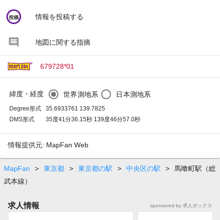
circle
情報を投稿する
投稿
地図に関する指摘
679728*01
緯度・経度
世界測地系
日本測地系
Degree形式
35.6933761 139.7825
DMS形式
35度41分36.15秒 139度46分57.0秒
情報提供元: MapFan Web
MapFan
>
東京都
>
東京都の駅
>
中央区の駅
>
馬喰町駅（総
武本線）
求人情報
sponsored by 求人ボックス