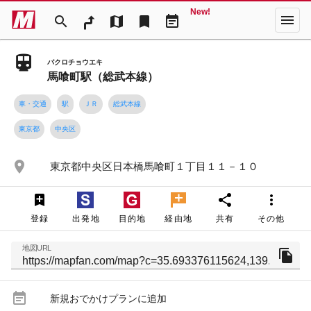
New!
menu
search
map
bookmark
event_note
バクロチョウエキ
馬喰町駅（総武本線）
車・交通
駅
ＪＲ
総武本線
東京都
中央区
place
東京都中央区日本橋馬喰町１丁目１１－１０
share
more_vert
登録
出発地
目的地
経由地
共有
その他
地図URL
file_copy
event_note
新規おでかけプランに追加