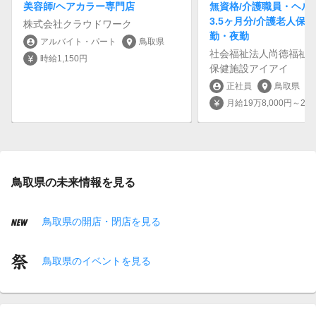
美容師/ヘアカラー専門店
無資格/介護職員・ヘル
3.5ヶ月分/介護老人保健
株式会社クラウドワーク
勤・夜勤
アルバイト・パート
鳥取県
account_circle
location_on
社会福祉法人尚徳福祉
時給1,150円
currency_yen
保健施設アイアイ
正社員
鳥取県
account_circle
location_on
月給19万8,000円～28万
currency_yen
鳥取県の未来情報を見る
鳥取県の開店・閉店を見る
鳥取県のイベントを見る