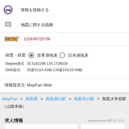
circle
情報を投稿する
投稿
地図に関する指摘
125636725*06
緯度・経度
世界測地系
日本測地系
Degree形式
35.5182296 134.1738029
DMS形式
35度31分5.63秒 134度10分25.69秒
情報提供元: MapFan Web
MapFan
>
鳥取県
>
鳥取県の駅
>
鳥取市の駅
>
鳥取大学前駅
（山陰本線）
求人情報
sponsored by 求人ボックス