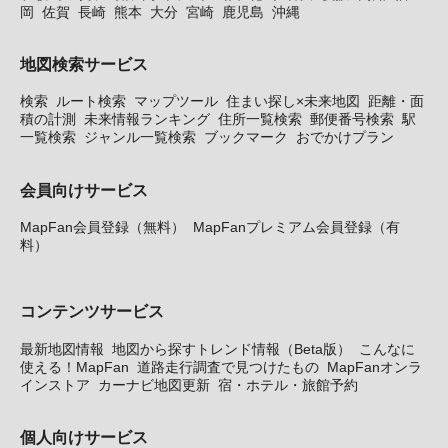
岡
佐賀
長崎
熊本
大分
宮崎
鹿児島
沖縄
地図検索サービス
検索
ルート検索
マップツール
住まい探し×未来地図
距離・面
積の計測
未来情報ランキング
住所一覧検索
郵便番号検索
駅
一覧検索
ジャンル一覧検索
ブックマーク
おでかけプラン
会員向けサービス
MapFan会員登録（無料）
MapFanプレミアム会員登録（有
料）
コンテンツサービス
最新地図情報
地図から探すトレンド情報（Beta版）
こんなに
使える！MapFan
道路走行調査で見つけたもの
MapFanオンラ
インストア
カーナビ地図更新
宿・ホテル・旅館予約
個人向けサービス