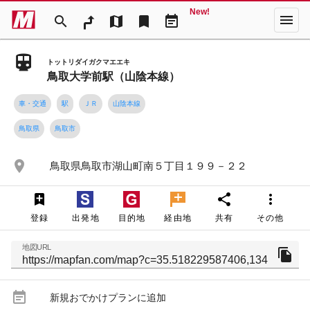
New!
menu
search
map
bookmark
event_note
トットリダイガクマエエキ
鳥取大学前駅（山陰本線）
車・交通
駅
ＪＲ
山陰本線
鳥取県
鳥取市
place
鳥取県鳥取市湖山町南５丁目１９９－２２
share
more_vert
登録
出発地
目的地
経由地
共有
その他
地図URL
file_copy
event_note
新規おでかけプランに追加