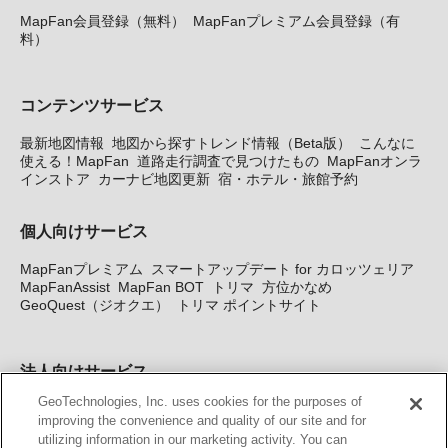
MapFan会員登録（無料）
MapFanプレミアム会員登録（有
料）
コンテンツサービス
最新地図情報
地図から探すトレンド情報（Beta版）
こんなに
使える！MapFan
道路走行調査で見つけたもの
MapFanオンラ
インストア
カーナビ地図更新
宿・ホテル・旅館予約
個人向けサービス
MapFanプレミアム
スマートアップデート for カロッツェリア
MapFanAssist
MapFan BOT
トリマ
方位かなめ
GeoQuest（ジオクエ）
トリマ ポイントサイト
法人向けサービス
GeoTechnologies, Inc. uses cookies for the purposes of
法人向け地図・位置情報サービス
WEBサイト・システム向け地
improving the convenience and quality of our site and for
図API
Windows PC向け地図開発キット
MapFan DB
住所確認
utilizing information in our marketing activity. You can
サービス
MAP WORLD+
トリマ広告
Geo-Research
スグロ