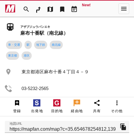
New!
menu
search
map
bookmark
event_note
アザブジュウバンエキ
麻布十番駅（南北線）
車・交通
駅
地下鉄
南北線
東京都
港区
place
東京都港区麻布十番４丁目４－９
03-5232-2565
share
more_vert
登録
出発地
目的地
経由地
共有
その他
地図URL
file_copy