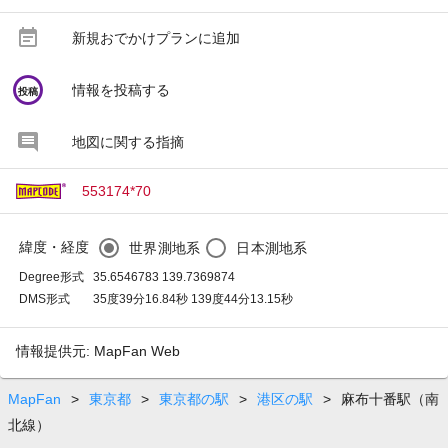
event_note
新規おでかけプランに追加
circle
情報を投稿する
投稿
地図に関する指摘
553174*70
緯度・経度
世界測地系
日本測地系
Degree形式
35.6546783 139.7369874
DMS形式
35度39分16.84秒 139度44分13.15秒
情報提供元: MapFan Web
MapFan
>
東京都
>
東京都の駅
>
港区の駅
>
麻布十番駅（南
北線）