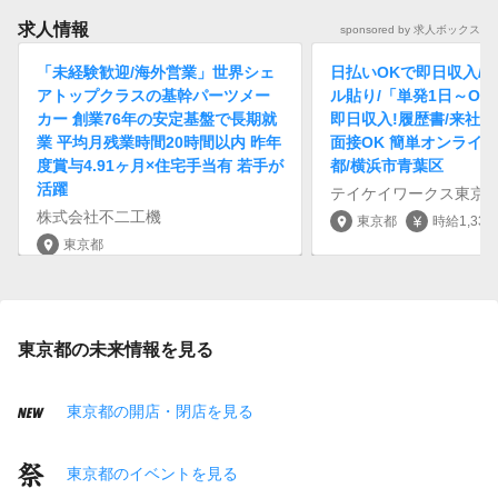
求人情報
sponsored by 求人ボックス
「未経験歓迎/海外営業」世界シェ
日払いOKで即日収入/
アトップクラスの基幹パーツメー
ル貼り/「単発1日～O
カー 創業76年の安定基盤で長期就
即日収入!履歴書/来社不
業 平均月残業時間20時間以内 昨年
面接OK 簡単オンライン
度賞与4.91ヶ月×住宅手当有 若手が
都/横浜市青葉区
活躍
テイケイワークス東京
株式会社不二工機
東京都
時給1,33
location_on
currency_yen
東京都
location_on
年収400万円～600万円
currency_yen
東京都の未来情報を見る
東京都の開店・閉店を見る
東京都のイベントを見る