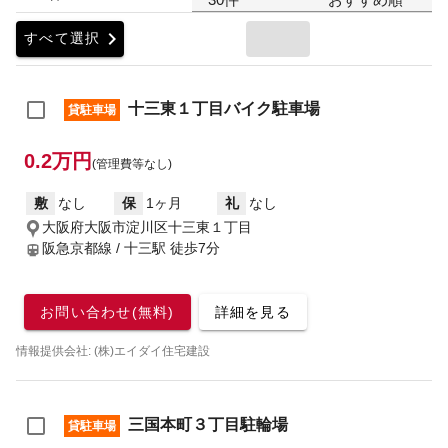
chevron_right
すべて選択
十三東１丁目バイク駐車場
貸駐車場
0.2万円
(管理費等なし)
敷
なし
保
1ヶ月
礼
なし
大阪府大阪市淀川区十三東１丁目
阪急京都線 / 十三駅
徒歩7分
お問い合わせ(無料)
詳細を見る
情報提供会社: (株)エイダイ住宅建設
三国本町３丁目駐輪場
貸駐車場