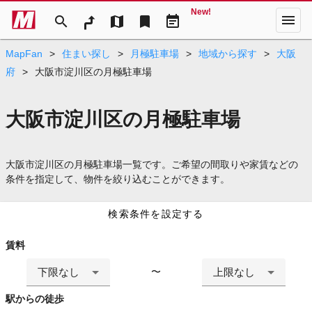
New!
menu
search
map
bookmark
event_note
MapFan
>
住まい探し
>
月極駐車場
>
地域から探す
>
大阪
府
>
大阪市淀川区の月極駐車場
大阪市淀川区の月極駐車場
大阪市淀川区の月極駐車場一覧です。ご希望の間取りや家賃などの
条件を指定して、物件を絞り込むことができます。
検索条件を設定する
賃料
下限なし
上限なし
〜
駅からの徒歩