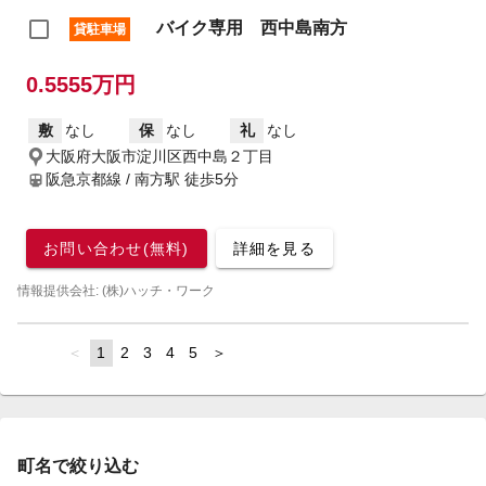
バイク専用 西中島南方
貸駐車場
0.5555万円
敷
なし
保
なし
礼
なし
大阪府大阪市淀川区西中島２丁目
阪急京都線 / 南方駅
徒歩5分
お問い合わせ(無料)
詳細を見る
情報提供会社: (株)ハッチ・ワーク
page
You're
1
page
2
page
3
page
4
page
5
page
on
page
町名で絞り込む