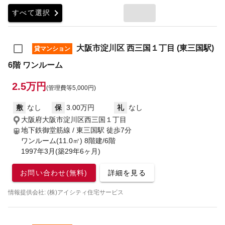
chevron_right
すべて選択
大阪市淀川区 西三国１丁目 (東三国駅)
貸マンション
6階 ワンルーム
2.5万円
(管理費等5,000円)
敷
なし
保
3.00万円
礼
なし
大阪府大阪市淀川区西三国１丁目
地下鉄御堂筋線 / 東三国駅
徒歩7分
ワンルーム(11.0㎡) 8階建/6階
1997年3月(築29年6ヶ月)
お問い合わせ(無料)
詳細を見る
情報提供会社: (株)アイシティ住宅サービス