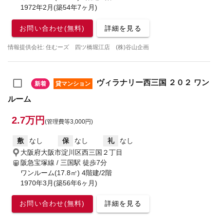
1972年2月(築54年7ヶ月)
お問い合わせ(無料)
詳細を見る
情報提供会社: 住むーズ 四ツ橋堀江店 (株)谷山企画
ヴィラナリー西三国 ２０２ ワン
新着
貸マンション
ルーム
2.7万円
(管理費等3,000円)
敷
なし
保
なし
礼
なし
大阪府大阪市淀川区西三国２丁目
阪急宝塚線 / 三国駅
徒歩7分
ワンルーム(17.8㎡) 4階建/2階
1970年3月(築56年6ヶ月)
お問い合わせ(無料)
詳細を見る