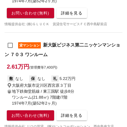
1974年7月(築52年2ヶ月)
お問い合わせ(無料)
詳細を見る
情報提供会社: (株)ＧＬＵＣＫ 賃貸住宅サービスＦＣ西中島駅前店
新大阪ビジネス第二ニッケンマンショ
貸マンション
ン ７０３ ワンルーム
2.61万円
(管理費等7,400円)
敷
なし
保
なし
礼
5.22万円
大阪府大阪市淀川区西宮原３丁目
地下鉄御堂筋線 / 東三国駅
徒歩8分
ワンルーム(21.88㎡) 7階建/7階
1974年7月(築52年2ヶ月)
お問い合わせ(無料)
詳細を見る
情報提供会社: リロの賃貸 (株)ケントコーポレーション 西中島南方店