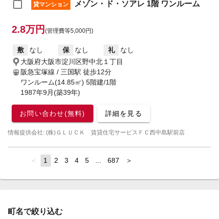
メゾン・ド・ソアレ 1階 ワンルーム
貸マンション
2.8万円
(管理費等5,000円)
敷
なし
保
なし
礼
なし
大阪府大阪市淀川区野中北１丁目
阪急宝塚線 / 三国駅
徒歩12分
ワンルーム(14.85㎡) 5階建/1階
1987年9月(築39年)
お問い合わせ(無料)
詳細を見る
情報提供会社: (株)ＧＬＵＣＫ 賃貸住宅サービスＦＣ西中島駅前店
page
You're
1
page
2
page
3
page
4
page
5
page
...
page
687
page
on
page
町名で絞り込む