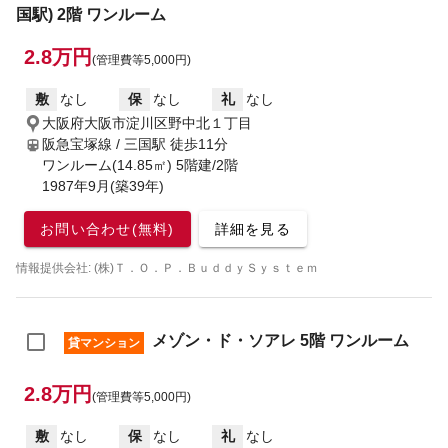
国駅) 2階 ワンルーム
2.8万円
(管理費等5,000円)
敷
なし
保
なし
礼
なし
大阪府大阪市淀川区野中北１丁目
阪急宝塚線 / 三国駅
徒歩11分
ワンルーム(14.85㎡) 5階建/2階
1987年9月(築39年)
お問い合わせ(無料)
詳細を見る
情報提供会社: (株)Ｔ．Ｏ．Ｐ．ＢｕｄｄｙＳｙｓｔｅｍ
メゾン・ド・ソアレ 5階 ワンルーム
貸マンション
2.8万円
(管理費等5,000円)
敷
なし
保
なし
礼
なし