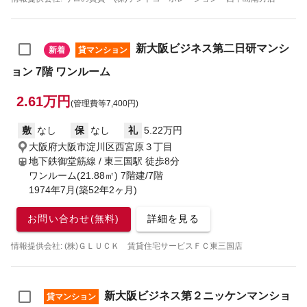
新大阪ビジネス第二日研マンシ
新着
貸マンション
ョン 7階 ワンルーム
2.61万円
(管理費等7,400円)
敷
なし
保
なし
礼
5.22万円
大阪府大阪市淀川区西宮原３丁目
地下鉄御堂筋線 / 東三国駅
徒歩8分
ワンルーム(21.88㎡) 7階建/7階
1974年7月(築52年2ヶ月)
お問い合わせ(無料)
詳細を見る
情報提供会社: (株)ＧＬＵＣＫ 賃貸住宅サービスＦＣ東三国店
新大阪ビジネス第２ニッケンマンショ
貸マンション