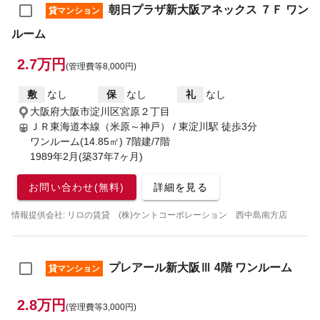
朝日プラザ新大阪アネックス ７Ｆ ワン
貸マンション
ルーム
2.7万円
(管理費等8,000円)
敷
なし
保
なし
礼
なし
大阪府大阪市淀川区宮原２丁目
ＪＲ東海道本線（米原～神戸） / 東淀川駅
徒歩3分
ワンルーム(14.85㎡) 7階建/7階
1989年2月(築37年7ヶ月)
お問い合わせ(無料)
詳細を見る
情報提供会社: リロの賃貸 (株)ケントコーポレーション 西中島南方店
プレアール新大阪Ⅲ 4階 ワンルーム
貸マンション
2.8万円
(管理費等3,000円)