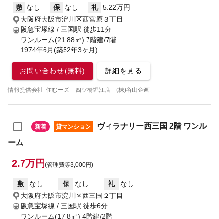
敷
なし
保
なし
礼
5.22万円
大阪府大阪市淀川区西宮原３丁目
阪急宝塚線 / 三国駅
徒歩11分
ワンルーム(21.88㎡) 7階建/7階
1974年6月(築52年3ヶ月)
お問い合わせ(無料)
詳細を見る
情報提供会社: 住むーズ 四ツ橋堀江店 (株)谷山企画
ヴィラナリー西三国 2階 ワンル
新着
貸マンション
ーム
2.7万円
(管理費等3,000円)
敷
なし
保
なし
礼
なし
大阪府大阪市淀川区西三国２丁目
阪急宝塚線 / 三国駅
徒歩6分
ワンルーム(17.8㎡) 4階建/2階