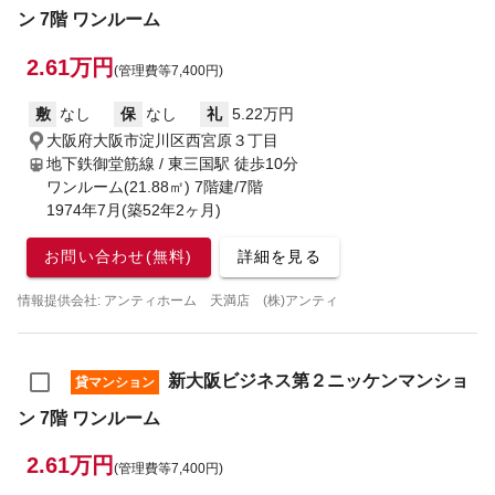
ン 7階 ワンルーム
2.61万円
(管理費等7,400円)
敷
なし
保
なし
礼
5.22万円
大阪府大阪市淀川区西宮原３丁目
地下鉄御堂筋線 / 東三国駅
徒歩10分
ワンルーム(21.88㎡) 7階建/7階
1974年7月(築52年2ヶ月)
お問い合わせ(無料)
詳細を見る
情報提供会社: アンティホーム 天満店 (株)アンティ
新大阪ビジネス第２ニッケンマンショ
貸マンション
ン 7階 ワンルーム
2.61万円
(管理費等7,400円)