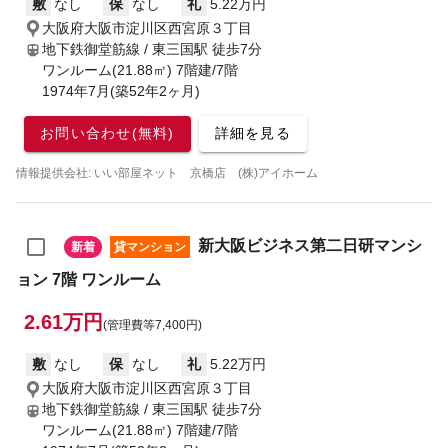
敷
なし
保
なし
礼
5.22万円
大阪府大阪市淀川区西宮原３丁目
地下鉄御堂筋線 / 東三国駅
徒歩7分
ワンルーム(21.88㎡) 7階建/7階
1974年7月(築52年2ヶ月)
お問い合わせ(無料)
詳細を見る
情報提供会社: いい部屋ネット 京橋店 (株)アイホーム
新大阪ビジネス第二日研マンシ
新着
貸マンション
ョン 7階 ワンルーム
2.61万円
(管理費等7,400円)
敷
なし
保
なし
礼
5.22万円
大阪府大阪市淀川区西宮原３丁目
地下鉄御堂筋線 / 東三国駅
徒歩7分
ワンルーム(21.88㎡) 7階建/7階