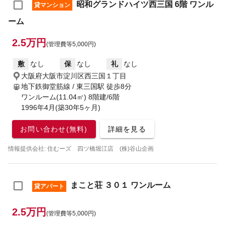
昭和グランドハイツ西三国 6階 ワンル
貸マンション
ーム
2.5万円
(管理費等5,000円)
敷
なし
保
なし
礼
なし
大阪府大阪市淀川区西三国１丁目
地下鉄御堂筋線 / 東三国駅
徒歩8分
ワンルーム(11.04㎡) 8階建/6階
1996年4月(築30年5ヶ月)
お問い合わせ(無料)
詳細を見る
情報提供会社: 住むーズ 四ツ橋堀江店 (株)谷山企画
まこと荘 ３０１ ワンルーム
貸アパート
2.5万円
(管理費等5,000円)