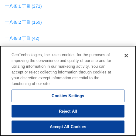
十八条１丁目 (271)
十八条２丁目 (159)
十八条３丁目 (42)
田川１丁目 (7)
GeoTechnologies, Inc. uses cookies for the purposes of
improving the convenience and quality of our site and for
utilizing information in our marketing activity. You can
田川２丁目 (62)
accept or reject collecting information through cookies at
your discretion except information essential to the
functioning of our site.
田川３丁目 (575)
Cookies Settings
田川北１丁目 (59)
Reject All
田川北２丁目 (62)
Accept All Cookies
20,593
検索結果を見る
件
田川北３丁目 (26)