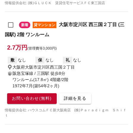
情報提供会社: (株)ＧＬＵＣＫ 賃貸住宅サービスＦＣ東三国店
大阪市淀川区 西三国２丁目 (三
新着
貸マンション
国駅) 2階 ワンルーム
2.7万円
(管理費等3,000円)
敷
なし
保
なし
礼
なし
大阪府大阪市淀川区西三国２丁目
阪急宝塚線 / 三国駅
徒歩8分
ワンルーム(17.8㎡) 4階建/2階
1972年7月(築54年2ヶ月)
お問い合わせ(無料)
詳細を見る
情報提供会社: ハウスコムＦＣ新大阪南店 (株)Ｐａｒａｄｉｇｍ Ｓｈｉｆ
ｔ