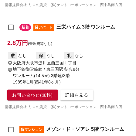
情報提供会社: リロの賃貸 (株)ケントコーポレーション 西中島南方店
三栄ハイム 3階 ワンルーム
新着
貸アパート
2.8万円
(管理費等なし)
敷
なし
保
なし
礼
なし
大阪府大阪市淀川区西三国１丁目
地下鉄御堂筋線 / 東三国駅
徒歩8分
ワンルーム(14.5㎡) 3階建/3階
1985年1月(築41年8ヶ月)
お問い合わせ(無料)
詳細を見る
情報提供会社: リロの賃貸 (株)ケントコーポレーション 西中島南方店
メゾン・ド・ソアレ 5階 ワンルーム
貸マンション